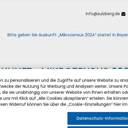
info
@
sulzberg
.
de
Inhalt der Seite anspringen
Informationen und Einstellungen 
Bitte geben Sie Auskunft: „Mikrozensus 2024“ startet in Bay
SKUNFT: „MIKROZENSUS 202
HAUSHALTE WERDEN BEFRAG
 zu personalisieren und die Zugriffe auf unsere Website zu anal
wecke der Nutzung für Werbung und Analysen weiter. Unsere Pa
die sie unabhängig von unserer Website von Ihnen erhalten o
 uns mit Klick auf „Alle Cookies akzeptieren“ erteilen. Sie können Ih
esen Widerruf können Sie über die „Cookie-Einstellungen“ hier im
 bittet die Bürgerinnen und
 Mitarbeit bei der Erhebung.
Datenschutz-Informati