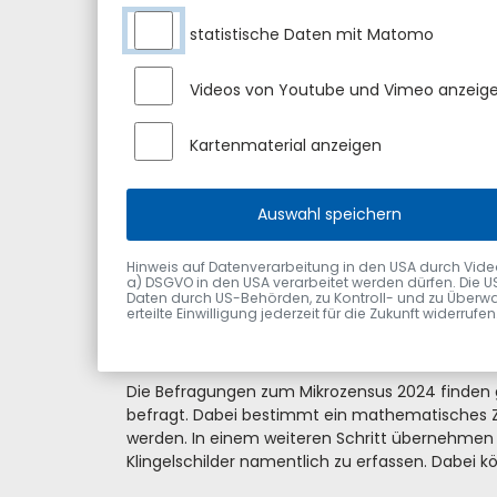
statistische Daten mit Matomo
In Bayern – wie im gesamten Bundesgebiet – 
Basis der erhobenen Daten werden wichtige po
das Bayerische Landesamt für Statistik alle 
Videos von Youtube und Vimeo anzeig
der Bevölkerung stellvertretend für alle Ein
Haushalt, Familie, Bildung, Beruf und Lebensu
Kartenmaterial anzeigen
Fürth. Auch im Jahr 2024 findet der Mikrozensus
repräsentative Befragung von Haushalten in Deu
Auswahl speichern
gemeinschaftlich durchgeführt. Es wird ein Proz
sozialen Lage befragt. Neben dem Grundprogr
Arbeitsmarktbeteiligung (LFS), zu Einkommen un
Hinweis auf Datenverarbeitung in den USA durch Videodie
a) DSGVO in den USA verarbeitet werden dürfen. Die U
einer wichtigen Datenquelle entwickelt. Sie bi
Daten durch US-Behörden, zu Kontroll- und zu Überwa
Politik nutzen außerdem Wirtschaft, Wissenschaf
erteilte Einwilligung jederzeit für die Zukunft widerru
In Bayern werden 60 000 zufällig ausgewählt
Die Befragungen zum Mikrozensus 2024 finden g
befragt. Dabei bestimmt ein mathematisches Z
werden. In einem weiteren Schritt übernehmen 
Klingelschilder namentlich zu erfassen. Dabei kö