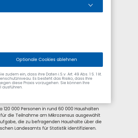
iche Haushaltsbefragung in Deutschland. Auf
 Bürger betreffen. Aus diesem Grund bittet
Januar bis Dezember wird etwa ein Prozent
erwiegenden Teil der Fragen zu Themen wie
ht.
nd benennt eine gesetzlich verbindliche,
mtern des Bundes und der Länder
Optionale Cookies ablehnen
 Einwohner des Landes zur wirtschaftlichen und
er EU-weit durchgeführten Befragungen zur
ie Ergebnisse des Mikrozensus haben sich zu
dem ein, dass ihre Daten i.S.v. Art. 49 Abs. 1 S. 1 lit.
nschutzniveau. Es besteht das Risiko, dass Ihre
, aber auch auf europäischer Ebene. Neben der
gegen diese Praxis vorzugehen. Sie können Ihre
krozensus.
ol ausführen.
a 120 000 Personen in rund 60 000 Haushalten
 für die Teilnahme am Mikrozensus ausgewählt
ufgabe, die zu befragenden Haushalte über die
schen Landesamts für Statistik identifizieren.