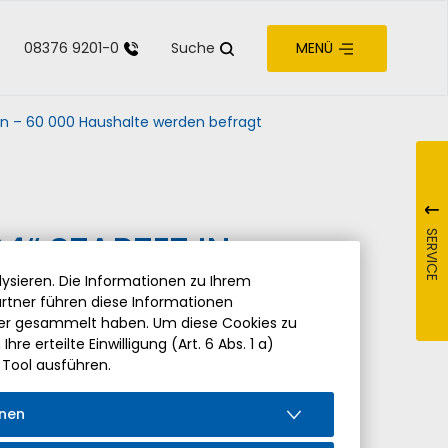
08376 9201-0
Suche
MENÜ
zur Barrierefreiheit
ern – 60 000 Haushalte werden befragt
4“ STARTET IN
SERVICE
T
ysieren. Die Informationen zu Ihrem
rtner führen diese Informationen
der gesammelt haben. Um diese Cookies zu
re erteilte Einwilligung (Art. 6 Abs. 1 a)
 Tool ausführen.
onen