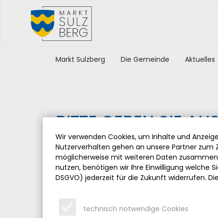
Markt Sulzberg
Die Gemeinde
Aktuelles
BITTE GEBEN SIE AU
BAYERN – 60 000 
Wir verwenden Cookies, um Inhalte und Anzeigen
Nutzerverhalten gehen an unsere Partner zum Z
möglicherweise mit weiteren Daten zusammen, 
Donnerstag, 08.02.2024
nutzen, benötigen wir Ihre Einwilligung welche Sie
DSGVO) jederzeit für die Zukunft widerrufen. Di
Das Bayerische Landesamt für Statistik in Fürth
Bürger des Freistaats um ihre Unterstützung und
technisch notwendige Cookies