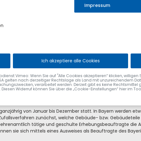
Impressum
hat der Mikrozensus 2024 begonnen. Das ist die größte jährl
litische Entscheidungen getroffen, die alle Bürgerinnen und
zufällig ausgewählten Haushalte um ihre Unterstützung. Von 
en
wohnerinnen und Einwohner des Freistaats befragt. Für den üb
nterhalt
besteht nach dem Mikrozensusgesetz Auskunftspflic
 statt. Der Begriff Mikrozensus bedeutet „Kleine Volkszählung“ u
tschland. Die Erhebung wird seit 1957 von den Statistischen Ä
Ich akzeptiere alle Cookies
ent der Bevölkerung stellvertretend für alle Einwohnerinnen und
amm enthält das Frageprogramm des Mikrozensus auch Fragen d
d Lebensbedingungen (SILC) sowie zur Internetnutzung (IKT). D
nst Vimeo: Wenn Sie auf "Alle Cookies akzeptieren“ klicken, willigen Sie zu
SA gelten nach derzeitiger Rechtslage als Land mit unzureichendem Date
lden die Grundlage für politische Entscheidungen in Deutschland
chungszwecken, verarbeitet werden. Derzeit gibt es keine Rechtsmittel 
t, Medien und die interessierte Öffentlichkeit die Daten des Mi
fen. Diesen Widerruf können Sie über die „Cookie-Einstellungen“ hier im To
e Haushalte befragt
anzjährig von Januar bis Dezember statt. In Bayern werden etw
ufallsverfahren zunächst, welche Gebäude- bzw. Gebäudeteile
ehrenamtlich tätige und geschulte Erhebungsbeauftragte die A
nnen sie sich mittels eines Ausweises als Beauftragte des Bayeri