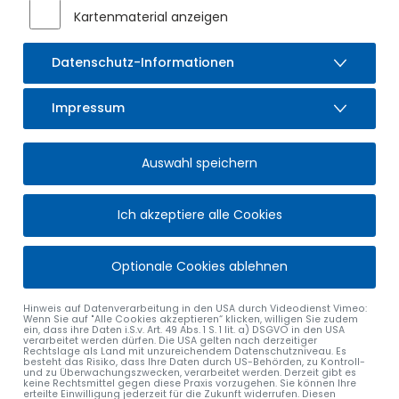
anschauliche Unterrichtsstunde in Demokratie und
Kartenmaterial anzeigen
Gesellschaft.
Dieter Riescher
Datenschutz-Informationen
Klassenlehrer 4b
Impressum
Auswahl speichern
Ich akzeptiere alle Cookies
Optionale Cookies ablehnen
Hinweis auf Datenverarbeitung in den USA durch Videodienst Vimeo:
Wenn Sie auf "Alle Cookies akzeptieren“ klicken, willigen Sie zudem
ein, dass ihre Daten i.S.v. Art. 49 Abs. 1 S. 1 lit. a) DSGVO in den USA
verarbeitet werden dürfen. Die USA gelten nach derzeitiger
Rechtslage als Land mit unzureichendem Datenschutzniveau. Es
besteht das Risiko, dass Ihre Daten durch US-Behörden, zu Kontroll-
und zu Überwachungszwecken, verarbeitet werden. Derzeit gibt es
keine Rechtsmittel gegen diese Praxis vorzugehen. Sie können Ihre
erteilte Einwilligung jederzeit für die Zukunft widerrufen. Diesen