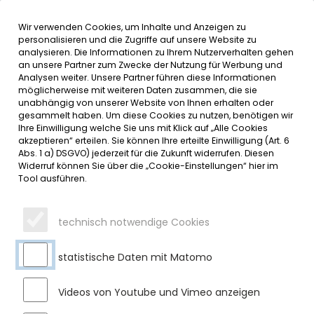
Wir verwenden Cookies, um Inhalte und Anzeigen zu
MENÜ
Inhalt der Seite anspringen
Informationen und Einstellungen 
personalisieren und die Zugriffe auf unsere Website zu
analysieren. Die Informationen zu Ihrem Nutzerverhalten gehen
an unsere Partner zum Zwecke der Nutzung für Werbung und
SERVICE
Analysen weiter. Unsere Partner führen diese Informationen
möglicherweise mit weiteren Daten zusammen, die sie
unabhängig von unserer Website von Ihnen erhalten oder
BESUCH IM RATHAUS
gesammelt haben. Um diese Cookies zu nutzen, benötigen wir
Ihre Einwilligung welche Sie uns mit Klick auf „Alle Cookies
akzeptieren“ erteilen. Sie können Ihre erteilte Einwilligung (Art. 6
Donnerstag, 19.01.2023
Abs. 1 a) DSGVO) jederzeit für die Zukunft widerrufen. Diesen
Widerruf können Sie über die „Cookie-Einstellungen“ hier im
Im Rahmen des Heimat- und Sachunterrichts besuchte die
Tool ausführen.
Klasse 4b das Rathaus. Herr Bürgermeister Gerhard Frey
führte die Kinder durch das Rathaus und das Bürgerzentrum.
Er erklärte die verschiedenen Büros, Ämter und
technisch notwendige Cookies
Besprechungsräume. Im Sitzungssaal durften die Kinder auf
den Plätzen der Gemeinderäte Platz nehmen und ihre
statistische Daten mit Matomo
vorbereiteten und auch spontane Fragen stellen.
Bei einer abschließenden Partie Kicker oder Billard lernten die
Videos von Youtube und Vimeo anzeigen
Kinder noch den Jugendtreff kennen. Vielen Dank für diese