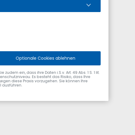
rücke, 1. Tektur
und Garagen sowie Abbruch bestehender Stadel
Optionale Cookies ablehnen
dem ein, dass ihre Daten i.S.v. Art. 49 Abs. 1 S. 1 lit.
nschutzniveau. Es besteht das Risiko, dass Ihre
gegen diese Praxis vorzugehen. Sie können Ihre
ol ausführen.