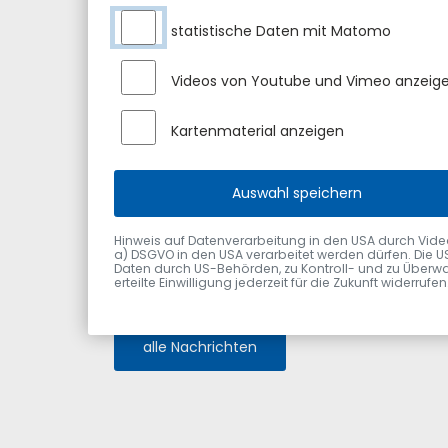
1. Bauantrag - Dorfstraße 41, FlNr. 663/2 Gmk.
statistische Daten mit Matomo
2. Bauantrag - Gewerbepark 23, FlNr. 2115/23 G
Videos von Youtube und Vimeo anzeig
3. Bauantrag - Steingaden, FlNr. 381/1 Gmk. Su
4. Kommunalwahl 2026 - Erfrischungsgelder für
Kartenmaterial anzeigen
Anschließend findet eine nichtöffentliche Sit
Auswahl speichern
Mit freundlichen Grüßen
Gerhard Frey
Hinweis auf Datenverarbeitung in den USA durch Videodie
a) DSGVO in den USA verarbeitet werden dürfen. Die U
Daten durch US-Behörden, zu Kontroll- und zu Überwa
Erster Bürgermeister
erteilte Einwilligung jederzeit für die Zukunft widerru
alle Nachrichten