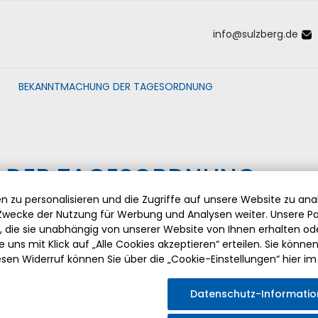
info
@
sulzberg
.
de
Inhalt der Seite anspringen
Informationen und Einstellungen 
BEKANNTMACHUNG DER TAGESORDNUNG
 DER TAGESORDNUNG
 zu personalisieren und die Zugriffe auf unsere Website zu anal
wecke der Nutzung für Werbung und Analysen weiter. Unsere Pa
die sie unabhängig von unserer Website von Ihnen erhalten o
gssaal des Rathauses Sulzberg
 uns mit Klick auf „Alle Cookies akzeptieren“ erteilen. Sie können Ih
esen Widerruf können Sie über die „Cookie-Einstellungen“ hier im
det
im Sitzungssaal des Rathauses Sulzberg
eine
Sitzung des
Datenschutz-Informati