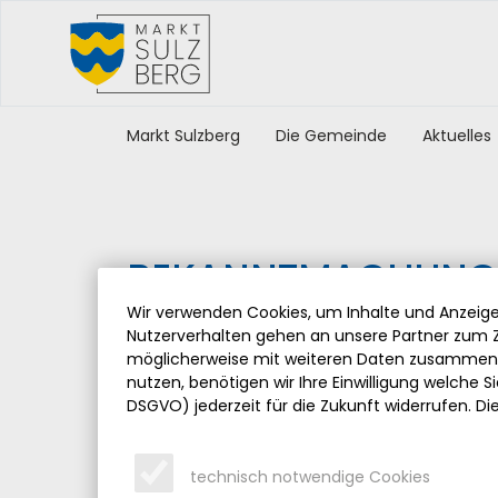
Markt Sulzberg
Die Gemeinde
Aktuelles
BEKANNTMACHUNG
Wir verwenden Cookies, um Inhalte und Anzeigen
Donnerstag, 22.01.2026
Nutzerverhalten gehen an unsere Partner zum Z
möglicherweise mit weiteren Daten zusammen, 
Donnerstag, 29.01.2026, um 19:00 Uhr im Sitzun
nutzen, benötigen wir Ihre Einwilligung welche Sie
DSGVO) jederzeit für die Zukunft widerrufen. Di
Sehr geehrte Damen und Herren,
am
Donnerstag, 29.01.2026,
um
19:00 Uhr
fin
Tagesordnung statt.
technisch notwendige Cookies