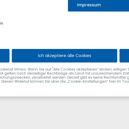
 Sulzberg - Neubau und Erneuerung eines Zaunanlage
Impressum
mk. Sulzberg - Neubau eines Produktionsgebäudes mit Fußgängerb
en
lzberg - Neubau eines Betriebsleiterhauses mit Ferienwohnung 
 die Wahlhelfer
zung statt.
Ich akzeptiere alle Cookies
nst Vimeo: Wenn Sie auf "Alle Cookies akzeptieren“ klicken, willigen Sie zu
SA gelten nach derzeitiger Rechtslage als Land mit unzureichendem Date
chungszwecken, verarbeitet werden. Derzeit gibt es keine Rechtsmittel 
fen. Diesen Widerruf können Sie über die „Cookie-Einstellungen“ hier im To