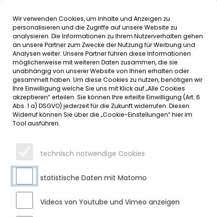
Wir verwenden Cookies, um Inhalte und Anzeigen zu
MENÜ
Inhalt der Seite anspringen
Informationen und Einstellungen 
personalisieren und die Zugriffe auf unsere Website zu
analysieren. Die Informationen zu Ihrem Nutzerverhalten gehen
an unsere Partner zum Zwecke der Nutzung für Werbung und
SERVICE
Analysen weiter. Unsere Partner führen diese Informationen
möglicherweise mit weiteren Daten zusammen, die sie
unabhängig von unserer Website von Ihnen erhalten oder
BEKANNTMACHUNG DER
gesammelt haben. Um diese Cookies zu nutzen, benötigen wir
Ihre Einwilligung welche Sie uns mit Klick auf „Alle Cookies
TAGESORDNUNG
akzeptieren“ erteilen. Sie können Ihre erteilte Einwilligung (Art. 6
Abs. 1 a) DSGVO) jederzeit für die Zukunft widerrufen. Diesen
Widerruf können Sie über die „Cookie-Einstellungen“ hier im
Donnerstag, 18.09.2025
Tool ausführen.
Sehr geehrte Damen und Herren,
am Donnerstag, 25.09.2025, um 19:00 Uhr findet im
technisch notwendige Cookies
Sitzungssaal des Rathauses Sulzberg eine Sitzung des
Marktgemeinderates mit folgender Tagesordnung statt.
statistische Daten mit Matomo
Kommunalwahl 2026 - Berufung eines Wahlleiters und
eines stellvertretenden Wahlleiters für den Markt
Videos von Youtube und Vimeo anzeigen
Sulzberg