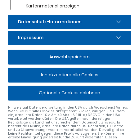
Erlass einer Stellplatzsatzung
Kartenmaterial anzeigen
Erlass einer Spielplatzsatzung
Bauantrag - Industriestraße, FlNr. 152/121 Gmk. Sulzberg -
Datenschutz-Informationen
Neubau einer Produktionshalle
Anschließend findet eine nichtöffentliche Sitzung statt.
Impressum
Auswahl speichern
alle Nachrichten
Ich akzeptiere alle Cookies
Optionale Cookies ablehnen
MARKT SULZBERG
ÖFFNUNGSZEITEN
Hinweis auf Datenverarbeitung in den USA durch Videodienst Vimeo:
Wenn Sie auf "Alle Cookies akzeptieren“ klicken, willigen Sie zudem
Rathausplatz 4
Montag bis Freitag:
ein, dass ihre Daten i.S.v. Art. 49 Abs. 1 S. 1 lit. a) DSGVO in den USA
verarbeitet werden dürfen. Die USA gelten nach derzeitiger
87477 Sulzberg
08:00 – 12:00 Uhr
Rechtslage als Land mit unzureichendem Datenschutzniveau. Es
besteht das Risiko, dass Ihre Daten durch US-Behörden, zu Kontroll-
und zu Überwachungszwecken, verarbeitet werden. Derzeit gibt es
keine Rechtsmittel gegen diese Praxis vorzugehen. Sie können Ihre
Tel.
08376 9201-0
Montag:
erteilte Einwilligung jederzeit für die Zukunft widerrufen. Diesen