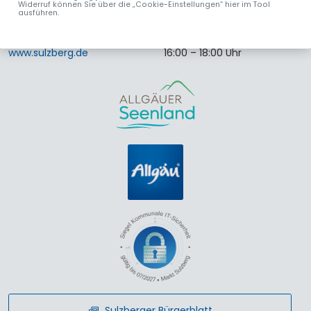
Widerruf können Sie über die „Cookie-Einstellungen“ hier im Tool
Fax. 08376 9201-40
15:00 – 17:00 Uhr
ausführen.
info
@
sulzberg
.
de
Donnerstag:
www.sulzberg.de
16:00 – 18:00 Uhr
Sulzberger Bürgerblatt