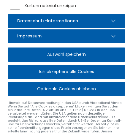
2005, zuletzt geändert durch Verordnung vom 24. Mai 2022
Kartenmaterial anzeigen
(GVBI. S. 246), hat der Gutachtachterausschuss für den
Bereich des Landkreises Oberallgäu durchschnittliche
Datenschutz-Informationen
Lagewerte für erschlossenes, unbebautes baureifes Land
und für Flächen der Landwirtschaft - Grünland -
(Bodenrichtwerte) zum Stichtag 01.01.2024 ermittelt.
Impressum
Eine Liste der Bodenrichtwerte und Lagepläne mit den
Darstellungen der Bodenrichtwertzonen des Marktes
Auswahl speichern
Sulzberg liegen beim Markt Sulzberg, Rathausplatz 4, 87477
Sulzberg, Zi. 0.04 in der Zeit vom
Ich akzeptiere alle Cookies
01.07.2024 – 02.08.2024
öffentlich aus und können während der üblichen
Optionale Cookies ablehnen
Öffnungszeiten eingesehen werden. Zusätzlich finden Sie
die Unterlagen hier auf dieser Seite als Bilder hinterlegt.
Hinweis auf Datenverarbeitung in den USA durch Videodienst Vimeo:
Wenn Sie auf "Alle Cookies akzeptieren“ klicken, willigen Sie zudem
Auskunft über die Bodenrichtwerte erteilt die
ein, dass ihre Daten i.S.v. Art. 49 Abs. 1 S. 1 lit. a) DSGVO in den USA
verarbeitet werden dürfen. Die USA gelten nach derzeitiger
Geschäftsstelle des Gutachterausschusses beim
Rechtslage als Land mit unzureichendem Datenschutzniveau. Es
besteht das Risiko, dass Ihre Daten durch US-Behörden, zu Kontroll-
Landratsamt Oberallgäu in Sonthofen, Oberallgäuer Platz 2,
und zu Überwachungszwecken, verarbeitet werden. Derzeit gibt es
Zimmer-Nr. 2.22 (ehem. Sparkassenge-bäude), Tel. Nr.
keine Rechtsmittel gegen diese Praxis vorzugehen. Sie können Ihre
erteilte Einwilligung jederzeit für die Zukunft widerrufen. Diesen