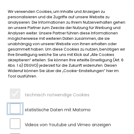
Wir verwenden Cookies, um Inhalte und Anzeigen zu
MENÜ
Inhalt der Seite anspringen
Informationen und Einstellungen 
personalisieren und die Zugriffe auf unsere Website zu
analysieren. Die Informationen zu Ihrem Nutzerverhalten gehen
an unsere Partner zum Zwecke der Nutzung für Werbung und
SERVICE
Analysen weiter. Unsere Partner führen diese Informationen
möglicherweise mit weiteren Daten zusammen, die sie
unabhängig von unserer Website von Ihnen erhalten oder
BEKANNTGABE DER
gesammelt haben. Um diese Cookies zu nutzen, benötigen wir
Ihre Einwilligung welche Sie uns mit Klick auf „Alle Cookies
BODENRICHTWERTE 2024
akzeptieren“ erteilen. Sie können Ihre erteilte Einwilligung (Art. 6
Abs. 1 a) DSGVO) jederzeit für die Zukunft widerrufen. Diesen
Widerruf können Sie über die „Cookie-Einstellungen“ hier im
Montag, 01.07.2024
Tool ausführen.
Bekanntgabe der Bodenrichtwerte für unbebautes baureifes
Land und für Flächen der Landwirtschaft (Grünland)
technisch notwendige Cookies
zum Stichtag 01.01.2024
statistische Daten mit Matomo
Im Vollzug der Verordnung über die Gutachterausschüsse,
die Kaufpreissammlungen und die Bodenrichtwerte nach
dem Baugesetzbuch - BauGB (i. V. m.
Videos von Youtube und Vimeo anzeigen
Gutachterausschussverordnung - BayGaV) vom 05. April