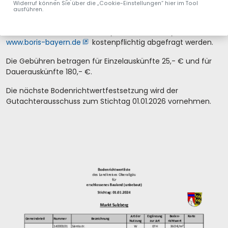
08321/612-471, 612-473 oder 612-489.
Widerruf können Sie über die „Cookie-Einstellungen“ hier im Tool
ausführen.
Schriftliche Bodenrichtwertauskünfte können im
Bodenrichtwertinformationssystem ,,BORIS-Bayern" unter
www.boris-bayern.de
kostenpflichtig abgefragt werden.
Die Gebühren betragen für Einzelauskünfte 25,- € und für
Dauerauskünfte 180,- €.
Die nächste Bodenrichtwertfestsetzung wird der
Gutachterausschuss zum Stichtag 01.01.2026 vornehmen.