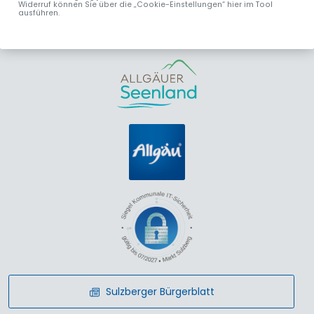
Widerruf können Sie über die „Cookie-Einstellungen“ hier im Tool
info
@
sulzberg
.
de
Donnerstag:
ausführen.
www.sulzberg.de
16:00 – 18:00 Uhr
Sulzberger Bürgerblatt