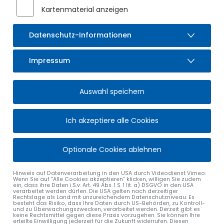
Kartenmaterial anzeigen
Aus betrieblichen Gründen können diese nur in folgendem
Zeitfenster stattfinden:
Datenschutz-Informationen
14.04.2025, 21:00 Uhr - 06:00 Uhr, Montag
Impressum
alle Nachrichten
Auswahl speichern
Ich akzeptiere alle Cookies
Optionale Cookies ablehnen
MARKT SULZBERG
ÖFFNUNGSZEITEN
Rathausplatz 4
Montag bis Freitag:
Hinweis auf Datenverarbeitung in den USA durch Videodienst Vimeo:
Wenn Sie auf "Alle Cookies akzeptieren“ klicken, willigen Sie zudem
87477 Sulzberg
08:00 – 12:00 Uhr
ein, dass ihre Daten i.S.v. Art. 49 Abs. 1 S. 1 lit. a) DSGVO in den USA
verarbeitet werden dürfen. Die USA gelten nach derzeitiger
Rechtslage als Land mit unzureichendem Datenschutzniveau. Es
Tel.
08376 9201-0
Montag:
besteht das Risiko, dass Ihre Daten durch US-Behörden, zu Kontroll-
und zu Überwachungszwecken, verarbeitet werden. Derzeit gibt es
Fax. 08376 9201-40
15:00 – 17:00 Uhr
keine Rechtsmittel gegen diese Praxis vorzugehen. Sie können Ihre
erteilte Einwilligung jederzeit für die Zukunft widerrufen. Diesen