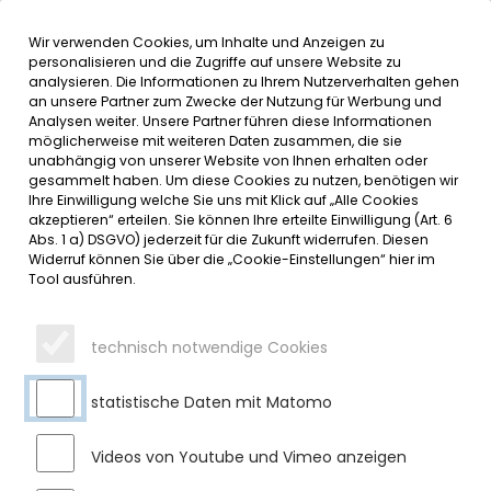
Wir verwenden Cookies, um Inhalte und Anzeigen zu
MENÜ
Inhalt der Seite anspringen
Informationen und Einstellungen 
personalisieren und die Zugriffe auf unsere Website zu
analysieren. Die Informationen zu Ihrem Nutzerverhalten gehen
an unsere Partner zum Zwecke der Nutzung für Werbung und
SERVICE
Analysen weiter. Unsere Partner führen diese Informationen
möglicherweise mit weiteren Daten zusammen, die sie
unabhängig von unserer Website von Ihnen erhalten oder
ARBEITEN AN DER BAHNLINIE
gesammelt haben. Um diese Cookies zu nutzen, benötigen wir
Ihre Einwilligung welche Sie uns mit Klick auf „Alle Cookies
akzeptieren“ erteilen. Sie können Ihre erteilte Einwilligung (Art. 6
Dienstag, 01.04.2025
Abs. 1 a) DSGVO) jederzeit für die Zukunft widerrufen. Diesen
Widerruf können Sie über die „Cookie-Einstellungen“ hier im
Die DB InfraGO AG führt am 14.04.2025 unaufschiebbare
Tool ausführen.
Bauarbeiten durch. Die Bauarbeiten sind zur
Aufrechterhaltung der Betriebssicherheit (oder dgl.)
erforderlich.
technisch notwendige Cookies
Betroffen von den Bauarbeiten sind folgende
statistische Daten mit Matomo
Streckenabschnitte:
Bahnhof Durach – Bahnhof Jodbad Sulzbrunn
Videos von Youtube und Vimeo anzeigen
Bahnhof Oy-Mittelberg - Bahnhof Nesselwang