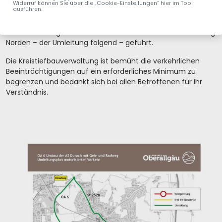
Die Autobahnanschlussstelle Durach ist sowohl auf die
Widerruf können Sie über die „Cookie-Einstellungen“ hier im Tool
ausführen.
Autobahn als auch von der Autobahn kommend befahrbar.
Die Verkehrsteilnehmer werden von der Anschlussstelle
kommend lediglich auf die Kreisstraße OA 6 in Fahrtrichtung
Norden – der Umleitung folgend – geführt.
Die Kreistiefbauverwaltung ist bemüht die verkehrlichen
Beeinträchtigungen auf ein erforderliches Minimum zu
begrenzen und bedankt sich bei allen Betroffenen für ihr
Verständnis.