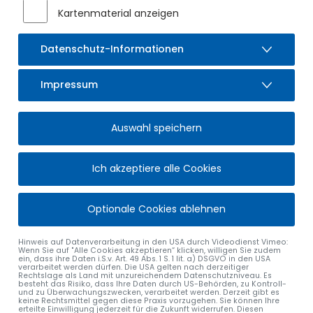
Kartenmaterial anzeigen
Auf der Kreisstraße OA 6 steht der Asphalteinbau im Bereich
des neuen Kreisverkehrs am Gewerbepark/ Ortsteil See in
Sulzberg bevor. Für den Einbau der Asphaltdeckschicht muss
Datenschutz-Informationen
in der Bauphase 7 der Abschnitt zwischen der A 980
Anschlussstelle Durach, Rampe Süd und dem neuen
Impressum
Knotenpunkt zwischen dem 30.09.2025, 19.00 Uhr und dem
02.10.2025, 06.00 Uhr vollgesperrt werden. Bei nicht
geeigneter Wetterlage kann es zu entsprechenden
Auswahl speichern
terminlichen Verschiebungen kommen.
Der Gewerbepark Sulzberg kann über die noch bestehende
Ich akzeptiere alle Cookies
Behelfszufahrt jederzeit von der OA 6 aus südlicher Richtung
angedient werden. Bewohner des Ortsteils See können den
Baubereich nach Norden umfahren – hier wird also auch
Optionale Cookies ablehnen
niemand „eingeschlossen“. Von Sulzberg kommend ist die
OA 6 frei bis Öschle respektive frei bis Baustelle.
Hinweis auf Datenverarbeitung in den USA durch Videodienst Vimeo:
Wenn Sie auf "Alle Cookies akzeptieren“ klicken, willigen Sie zudem
Eine großräumige Umleitung über Sulzberg, Sulzberg-Ried
ein, dass ihre Daten i.S.v. Art. 49 Abs. 1 S. 1 lit. a) DSGVO in den USA
verarbeitet werden dürfen. Die USA gelten nach derzeitiger
und Durach wird für die Dauer der Vollsperrung eingerichtet
Rechtslage als Land mit unzureichendem Datenschutzniveau. Es
besteht das Risiko, dass Ihre Daten durch US-Behörden, zu Kontroll-
(siehe Umleitungsplan).
und zu Überwachungszwecken, verarbeitet werden. Derzeit gibt es
keine Rechtsmittel gegen diese Praxis vorzugehen. Sie können Ihre
erteilte Einwilligung jederzeit für die Zukunft widerrufen. Diesen