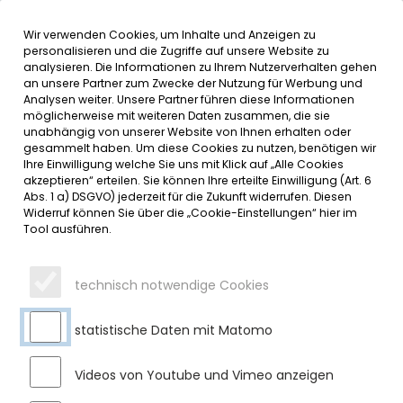
Wir verwenden Cookies, um Inhalte und Anzeigen zu
MENÜ
Inhalt der Seite anspringen
Informationen und Einstellungen 
personalisieren und die Zugriffe auf unsere Website zu
analysieren. Die Informationen zu Ihrem Nutzerverhalten gehen
an unsere Partner zum Zwecke der Nutzung für Werbung und
SERVICE
Analysen weiter. Unsere Partner führen diese Informationen
möglicherweise mit weiteren Daten zusammen, die sie
unabhängig von unserer Website von Ihnen erhalten oder
VOLLSPERRUNG DER
gesammelt haben. Um diese Cookies zu nutzen, benötigen wir
Ihre Einwilligung welche Sie uns mit Klick auf „Alle Cookies
KREISSTRASSE OA 6 IM BEREICH D
akzeptieren“ erteilen. Sie können Ihre erteilte Einwilligung (Art. 6
Abs. 1 a) DSGVO) jederzeit für die Zukunft widerrufen. Diesen
ES NEUEN KREISVERKEHRS G
Widerruf können Sie über die „Cookie-Einstellungen“ hier im
Tool ausführen.
EWERBEPARK/ ORTSTEIL SEE IN S
ULZBERG
technisch notwendige Cookies
Donnerstag, 25.09.2025
statistische Daten mit Matomo
Der neu hergestellte Kreisverkehr im Bereich Gewerbeparkt/
Sulzberg-See muss aufgrund anstehender
Asphaltierungsarbeiten vollgesperrt werden. Eine Umleitung
Videos von Youtube und Vimeo anzeigen
über Sulzberg, Ried und Durach wird eingerichtet.