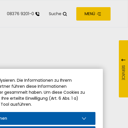
08376 9201-0
Suche
MENÜ
zur Barrierefreiheit
SERVICE
ysieren. Die Informationen zu Ihrem
rtner führen diese Informationen
der gesammelt haben. Um diese Cookies zu
re erteilte Einwilligung (Art. 6 Abs. 1 a)
 Tool ausführen.
s der ersten Bürgermeisterin oder des ersten
onen