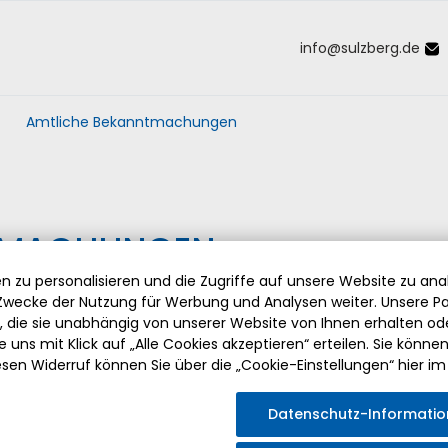
info
@
sulzberg
.
de
Inhalt der Seite anspringen
Informationen und Einstellungen 
Amtliche Bekanntmachungen
TMACHUNGEN
 zu personalisieren und die Zugriffe auf unsere Website zu anal
wecke der Nutzung für Werbung und Analysen weiter. Unsere Pa
die sie unabhängig von unserer Website von Ihnen erhalten o
insehen:
 uns mit Klick auf „Alle Cookies akzeptieren“ erteilen. Sie können Ih
esen Widerruf können Sie über die „Cookie-Einstellungen“ hier im
Einreichung von Wahlvorschlägen für die Wahl des Gemeinderat
Datenschutz-Informati