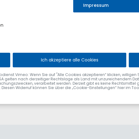
Impressum
hläge
en
hkeiten in Unterstützungslisten für die Wahl des Gemeinderats
terin oder des Oberbürgermeisters:
Ich akzeptiere alle Cookies
nst Vimeo: Wenn Sie auf "Alle Cookies akzeptieren“ klicken, willigen Sie zu
SA gelten nach derzeitiger Rechtslage als Land mit unzureichendem Date
chungszwecken, verarbeitet werden. Derzeit gibt es keine Rechtsmittel 
fen. Diesen Widerruf können Sie über die „Cookie-Einstellungen“ hier im To