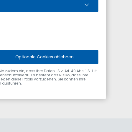
/Stadtrats und der ersten Bürgermeisterin oder
Optionale Cookies ablehnen
dem ein, dass ihre Daten i.S.v. Art. 49 Abs. 1 S. 1 lit.
nschutzniveau. Es besteht das Risiko, dass Ihre
gegen diese Praxis vorzugehen. Sie können Ihre
ol ausführen.