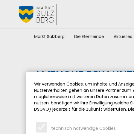
Markt Sulzberg
Die Gemeinde
Aktuelles
AMTLICHE BEKANN
Wir verwenden Cookies, um Inhalte und Anzeigen
Dienstag, 09.12.2025
Nutzerverhalten gehen an unsere Partner zum Z
möglicherweise mit weiteren Daten zusammen, 
Hier können Sie folgende Bekanntmachungen e
nutzen, benötigen wir Ihre Einwilligung welche Sie
DSGVO) jederzeit für die Zukunft widerrufen. Di
Die Bekanntmachung über die Aufforderung zur 
Bürgermeisters:
technisch notwendige Cookies