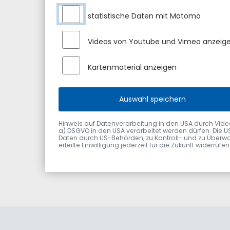
statistische Daten mit Matomo
Bekanntmachung Aufforderung Wahlvorsc
Videos von Youtube und Vimeo anzeig
Die Bekanntmachung über die Eintragungsmöglic
Kartenmaterial anzeigen
des ersten Bürgermeisters/der Oberbürgermeis
Auswahl speichern
Bekanntmachung Unterstützungslisten
Hinweis auf Datenverarbeitung in den USA durch Videodie
a) DSGVO in den USA verarbeitet werden dürfen. Die U
Daten durch US-Behörden, zu Kontroll- und zu Überwa
alle Nachrichten
erteilte Einwilligung jederzeit für die Zukunft widerru