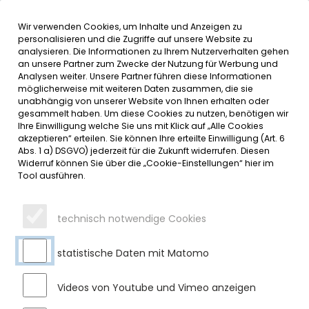
Wir verwenden Cookies, um Inhalte und Anzeigen zu
MENÜ
Inhalt der Seite anspringen
Informationen und Einstellungen 
personalisieren und die Zugriffe auf unsere Website zu
analysieren. Die Informationen zu Ihrem Nutzerverhalten gehen
an unsere Partner zum Zwecke der Nutzung für Werbung und
SERVICE
Analysen weiter. Unsere Partner führen diese Informationen
möglicherweise mit weiteren Daten zusammen, die sie
unabhängig von unserer Website von Ihnen erhalten oder
AMTLICHE BEKANNTMACHUNGEN
gesammelt haben. Um diese Cookies zu nutzen, benötigen wir
Ihre Einwilligung welche Sie uns mit Klick auf „Alle Cookies
akzeptieren“ erteilen. Sie können Ihre erteilte Einwilligung (Art. 6
Montag, 12.06.2023
Abs. 1 a) DSGVO) jederzeit für die Zukunft widerrufen. Diesen
Widerruf können Sie über die „Cookie-Einstellungen“ hier im
Aus der öffentlichen Sitzung des Marktgemeinderates vom
Tool ausführen.
25.05.2023
Bei der öffentlichen Sitzung des Marktgemeinderates
technisch notwendige Cookies
Sulzberg am 25. Mai 2023 wurden folgende Themen
behandelt:
statistische Daten mit Matomo
Bauantrag / Bauvoranfrage
Videos von Youtube und Vimeo anzeigen
Für folgenden Bauantrag / Bauvoranfrage wurde das