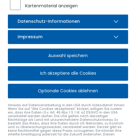
gemeindliche Einvernehmen erteilt:
Kartenmaterial anzeigen
Martinszeller Straße 21, Fl.Nr. 152/1 Gemarkung Sulzberg –
Neubau Brennstoffbunker als Anbau an bestehende
Datenschutz-Informationen
Halle als Brennstofflager für Hackschnitzel bzw.
Holzpellets.
Straß, Fl.Nrn. 1056, 1049, 1049/3 Gemarkung Sulzberg –
Impressum
Ersatzbau für den Wohnteil in Straß 6 als
Wohnhausneubau mit 1 Betriebsleiterwohnung, 1
Auswahl speichern
sonstigen Wohnung und 2 Ferienwohnungen; Abriss des
Wohnteils in Straß 6.
Ich akzeptiere alle Cookies
Einführung gesplittete Abwassergebühr
Über die Einführung von getrennten Abwassergebühren für
Optionale Cookies ablehnen
Schmutzwasser und Niederschlagswasser wurde bereits im
Bürgerblatt Nr. 23 vom 8. Juni 2023 ausführlich berichtet.
Hinweis auf Datenverarbeitung in den USA durch Videodienst Vimeo:
Wenn Sie auf "Alle Cookies akzeptieren“ klicken, willigen Sie zudem
ein, dass ihre Daten i.S.v. Art. 49 Abs. 1 S. 1 lit. a) DSGVO in den USA
Gerhard Frey
verarbeitet werden dürfen. Die USA gelten nach derzeitiger
Rechtslage als Land mit unzureichendem Datenschutzniveau. Es
1. Bürgermeister
besteht das Risiko, dass Ihre Daten durch US-Behörden, zu Kontroll-
und zu Überwachungszwecken, verarbeitet werden. Derzeit gibt es
keine Rechtsmittel gegen diese Praxis vorzugehen. Sie können Ihre
erteilte Einwilligung jederzeit für die Zukunft widerrufen. Diesen