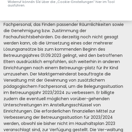
Widerruf können Sie über die „Cookie-Einstellungen“ hier im Tool
Erweiterung der Be-triebserlaubnis für den
ausführen.
Waldkindergarten. Grundsätzliche Voraussetzungen für
diese Optio-nen sind die Gewinnung von genügend
Fachpersonal, das Finden passender Räumlichkeiten sowie
die Genehmigung bzw. Zustimmung der
Fachaufsichtsbehörden. Da derzeitig noch nicht gesagt
werden kann, ob die Umsetzung eines oder mehrerer
Lösungsansätze bis zum kommenden Beginn des
Betreuungsjahres 01.09.2023 gelingt, wird den betroffenen
Eltern ausdrücklich empfohlen, sich weiterhin in anderen
Einrichtungen nach einem Betreuungs-platz für ihr Kind
umzusehen. Der Marktgemeinderat beauftragte die
Verwaltung mit der Gewinnung von zusätzlichem
pädagogischem Fachpersonal, um die Belegungssituation
im Betreuungsjahr 2023/2024 zu verbessern. Er billigte
zudem die eventuell möglichen vorüber-gehenden
Unterschreitungen im Anstellungsschlüssel von
Einrichtungen. Die erforderlichen finanziellen Mittel zur
Verbesserung der Betreuungssituation für 2023/2024
werden, obwohl sie bisher nicht im Haushaltsplan 2023
veranschlagt sind, zur Verfügung gestellt. Die Ver-waltung