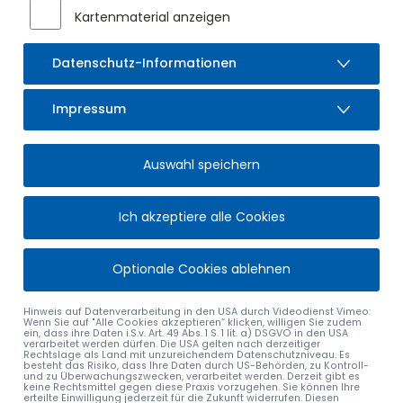
Sulzberg im kommenden Be-treuungsjahr einen erheblich
Kartenmaterial anzeigen
über dem Angebot liegenden Betreuungsbedarf geben.
Nach aktuellem Stand können 12 Kinder nicht in die
Datenschutz-Informationen
Regelgruppen und 20 Kinder nicht in die Krip-pengruppen
aufgenommen werden. Diese Entwicklung konnte nicht
vorhergesehen werden. Mögliche Gründe sind die sehr
Impressum
starken Geburtenjahrgänge der letzten Jahre sowie die
hohe Rückstellungszahl der sogenannten „Korridorkinder“ –
Auswahl speichern
gemeint sind Kinder, die zwischen 1. Juli und 30. September
sechs Jahre alt werden. Bei ihnen dürfen die
Erziehungsberechtigten entscheiden, ob sie im selben oder
Ich akzeptiere alle Cookies
im darauffolgenden Jahr eingeschult werden.
Mögliche Einrichtung einer Großtagespflege als
Optionale Cookies ablehnen
kurzfristige Maßnahme
Die Verwaltung stellte folgende Lösungsansätze vor, mit
Hinweis auf Datenverarbeitung in den USA durch Videodienst Vimeo:
Wenn Sie auf "Alle Cookies akzeptieren“ klicken, willigen Sie zudem
denen die Situation verbessert werden könnte: die
ein, dass ihre Daten i.S.v. Art. 49 Abs. 1 S. 1 lit. a) DSGVO in den USA
Errichtung einer Großtagespflege, die Errichtung einer Mini-
verarbeitet werden dürfen. Die USA gelten nach derzeitiger
Rechtslage als Land mit unzureichendem Datenschutzniveau. Es
Kita, die Er-weiterung der bestehenden Kita, die Einstellung
besteht das Risiko, dass Ihre Daten durch US-Behörden, zu Kontroll-
und zu Überwachungszwecken, verarbeitet werden. Derzeit gibt es
zusätzlichen Personals für eine bestehende Kita und
keine Rechtsmittel gegen diese Praxis vorzugehen. Sie können Ihre
erteilte Einwilligung jederzeit für die Zukunft widerrufen. Diesen
Belegung der Krippengruppen mit 15 Kindern pro Gruppe, die