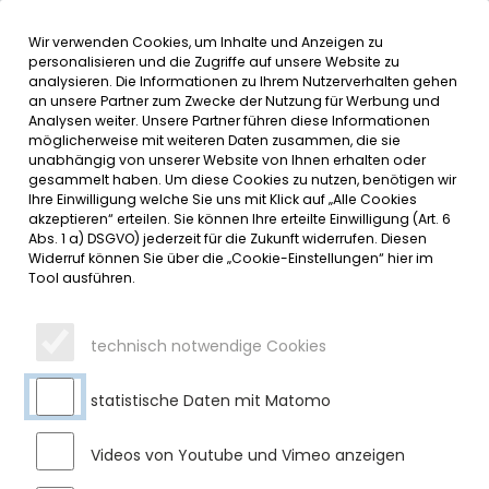
Wir verwenden Cookies, um Inhalte und Anzeigen zu
MENÜ
Inhalt der Seite anspringen
Informationen und Einstellungen 
personalisieren und die Zugriffe auf unsere Website zu
analysieren. Die Informationen zu Ihrem Nutzerverhalten gehen
an unsere Partner zum Zwecke der Nutzung für Werbung und
SERVICE
Analysen weiter. Unsere Partner führen diese Informationen
möglicherweise mit weiteren Daten zusammen, die sie
unabhängig von unserer Website von Ihnen erhalten oder
AMTLICHE BEKANNTMACHUNGEN
gesammelt haben. Um diese Cookies zu nutzen, benötigen wir
Ihre Einwilligung welche Sie uns mit Klick auf „Alle Cookies
akzeptieren“ erteilen. Sie können Ihre erteilte Einwilligung (Art. 6
Montag, 15.05.2023
Abs. 1 a) DSGVO) jederzeit für die Zukunft widerrufen. Diesen
Widerruf können Sie über die „Cookie-Einstellungen“ hier im
Aus der öffentlichen Marktgemeinderatssitzung vom 27.
Tool ausführen.
April 2023
Bei der öffentlichen Sitzung des Marktgemeinderates
technisch notwendige Cookies
Sulzberg am 27. April 2023 wurden folgende Themen
behandelt:
statistische Daten mit Matomo
Betreuungssituation in den Kindergärten und
Kinderkrippen in Sulzberg
Videos von Youtube und Vimeo anzeigen
Im Bereich des Kindergartens und der Kinderkrippe wird es in