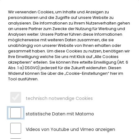
Wir verwenden Cookies, um Inhalte und Anzeigen zu
MENÜ
Inhalt der Seite anspringen
Informationen und Einstellungen 
personalisieren und die Zugriffe auf unsere Website zu
analysieren. Die Informationen zu Ihrem Nutzerverhalten gehen
an unsere Partner zum Zwecke der Nutzung für Werbung und
SERVICE
Analysen weiter. Unsere Partner führen diese Informationen
möglicherweise mit weiteren Daten zusammen, die sie
unabhängig von unserer Website von Ihnen erhalten oder
30 JAHRE BEIM MARKT SULZBERG
gesammelt haben. Um diese Cookies zu nutzen, benötigen wir
Ihre Einwilligung welche Sie uns mit Klick auf „Alle Cookies
akzeptieren“ erteilen. Sie können Ihre erteilte Einwilligung (Art. 6
Montag, 11.09.2023
Abs. 1 a) DSGVO) jederzeit für die Zukunft widerrufen. Diesen
Widerruf können Sie über die „Cookie-Einstellungen“ hier im
Frau Claudia Günther durfte am 01.09.2023 ihr 30-jähriges
Tool ausführen.
Betriebsjubiläum feiern.
Am 01.09.1993 begann sie als Kinderpflegerin im Kindergarten
technisch notwendige Cookies
Hildegardis. Nach der Elternzeit ihrer beiden Kinder wechselte
sie dann 2010 zum Kindergarten Moosbach und arbeitet
statistische Daten mit Matomo
seitdem dort zuverlässig und kompetent mit den ihr
anvertrauten Kindern, den Eltern und der
Gemeindeverwaltung.
Videos von Youtube und Vimeo anzeigen