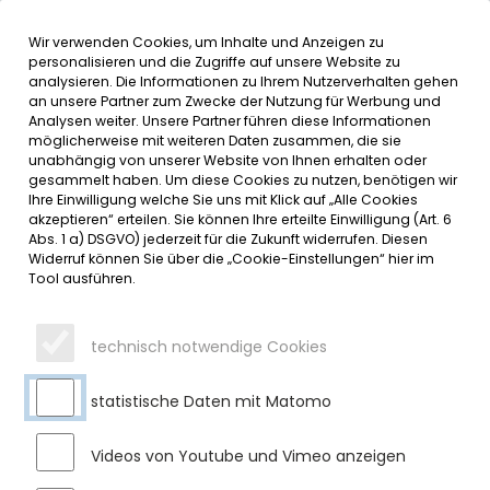
Wir verwenden Cookies, um Inhalte und Anzeigen zu
MENÜ
Inhalt der Seite anspringen
Informationen und Einstellungen 
personalisieren und die Zugriffe auf unsere Website zu
analysieren. Die Informationen zu Ihrem Nutzerverhalten gehen
an unsere Partner zum Zwecke der Nutzung für Werbung und
SERVICE
Analysen weiter. Unsere Partner führen diese Informationen
möglicherweise mit weiteren Daten zusammen, die sie
unabhängig von unserer Website von Ihnen erhalten oder
25 JAHRE BEIM MARKT SULZBERG
gesammelt haben. Um diese Cookies zu nutzen, benötigen wir
Ihre Einwilligung welche Sie uns mit Klick auf „Alle Cookies
akzeptieren“ erteilen. Sie können Ihre erteilte Einwilligung (Art. 6
Dienstag, 08.04.2025
Abs. 1 a) DSGVO) jederzeit für die Zukunft widerrufen. Diesen
Widerruf können Sie über die „Cookie-Einstellungen“ hier im
Herr Peter Bresele durfte am 1. April 2025 sein 25-jähriges
Tool ausführen.
Betriebsjubiläum feiern. Am 1. April 2000 begann er im
Bauhof in Sulzberg seine Tätigkeit. Peter wird seither als sehr
zuverlässiger und kompetenter Mitarbeiter sehr geschätzt.
technisch notwendige Cookies
Er ist als Bauhof-Leiter auch Bindeglied zwischen den
Arbeitern und der Gemeindeverwaltung, was reibungslos
statistische Daten mit Matomo
funktioniert.
Zum Jubiläumsfest gratulierte 1. Bürgermeister Gerhard Frey
Videos von Youtube und Vimeo anzeigen
Herrn Bresele ganz herzlich und bedankte sich mit einem