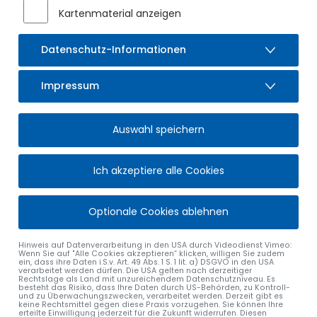
Geschenkkorb. Er erhielt außerdem eine Ehrenurkunde des
Kartenmaterial anzeigen
bayerischen Staatsministeriums für Familie, Arbeit und
Soziales.
Datenschutz-Informationen
Wir wünschen Herrn Peter Bresele weiterhin viel Freude bei
der Arbeit und für die Zukunft alles Gute!
Impressum
Auswahl speichern
Ich akzeptiere alle Cookies
Optionale Cookies ablehnen
Hinweis auf Datenverarbeitung in den USA durch Videodienst Vimeo:
Wenn Sie auf "Alle Cookies akzeptieren“ klicken, willigen Sie zudem
ein, dass ihre Daten i.S.v. Art. 49 Abs. 1 S. 1 lit. a) DSGVO in den USA
verarbeitet werden dürfen. Die USA gelten nach derzeitiger
Rechtslage als Land mit unzureichendem Datenschutzniveau. Es
besteht das Risiko, dass Ihre Daten durch US-Behörden, zu Kontroll-
und zu Überwachungszwecken, verarbeitet werden. Derzeit gibt es
keine Rechtsmittel gegen diese Praxis vorzugehen. Sie können Ihre
erteilte Einwilligung jederzeit für die Zukunft widerrufen. Diesen