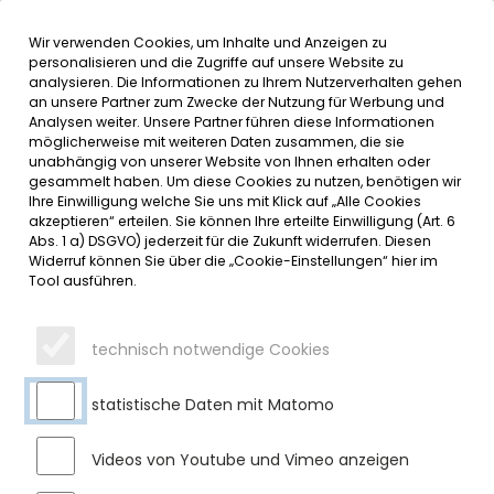
Wir verwenden Cookies, um Inhalte und Anzeigen zu
MENÜ
Inhalt der Seite anspringen
Informationen und Einstellungen 
personalisieren und die Zugriffe auf unsere Website zu
analysieren. Die Informationen zu Ihrem Nutzerverhalten gehen
an unsere Partner zum Zwecke der Nutzung für Werbung und
SERVICE
Analysen weiter. Unsere Partner führen diese Informationen
möglicherweise mit weiteren Daten zusammen, die sie
unabhängig von unserer Website von Ihnen erhalten oder
150 JAHRE SULZBERGER
gesammelt haben. Um diese Cookies zu nutzen, benötigen wir
Ihre Einwilligung welche Sie uns mit Klick auf „Alle Cookies
FEUERWEHR – DANK &
akzeptieren“ erteilen. Sie können Ihre erteilte Einwilligung (Art. 6
Abs. 1 a) DSGVO) jederzeit für die Zukunft widerrufen. Diesen
GRATULATION
Widerruf können Sie über die „Cookie-Einstellungen“ hier im
Tool ausführen.
Dienstag, 30.04.2024
Liebe Mitbürgerinnen und Mitbürger, 150 Jahre – ein
technisch notwendige Cookies
bemerkenswerter Meilenstein! Im Namen des Gemeinderats
und als Bürgermeister gratuliere ich herzlich der Freiwilligen
statistische Daten mit Matomo
Feuerwehr Sulzberg zum Jubiläum!
Die Feierlichkeiten vom 8. bis 12. Mai 2024 bieten eine
Videos von Youtube und Vimeo anzeigen
Gelegenheit, die Geschichte und das Engagement der