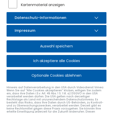
Feuerwehr zu feiern. Lasst uns Erinnerungen austauschen
Kartenmaterial anzeigen
und die Leidenschaft unserer Feuerwehrleute würdigen.
Möge dieses Jubiläum ein Ausblick auf eine Zukunft sein, in
Datenschutz-Informationen
der unsere Feuerwehr weiterhin stark und einsatzbereit ist.
Alles Gute für die nächsten 150 Jahre!
Impressum
Herzlichst,
Gerhard Frey
Auswahl speichern
1. Bürgermeister
Ich akzeptiere alle Cookies
Optionale Cookies ablehnen
Hinweis auf Datenverarbeitung in den USA durch Videodienst Vimeo:
Wenn Sie auf "Alle Cookies akzeptieren“ klicken, willigen Sie zudem
ein, dass ihre Daten i.S.v. Art. 49 Abs. 1 S. 1 lit. a) DSGVO in den USA
verarbeitet werden dürfen. Die USA gelten nach derzeitiger
Rechtslage als Land mit unzureichendem Datenschutzniveau. Es
besteht das Risiko, dass Ihre Daten durch US-Behörden, zu Kontroll-
und zu Überwachungszwecken, verarbeitet werden. Derzeit gibt es
keine Rechtsmittel gegen diese Praxis vorzugehen. Sie können Ihre
erteilte Einwilligung jederzeit für die Zukunft widerrufen. Diesen