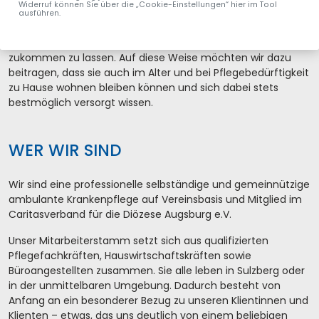
Widerruf können Sie über die „Cookie-Einstellungen“ hier im Tool
Unser Ziel ist es, den Menschen in unserem Heimatort – egal
ausführen.
ob jung oder alt - eine individuelle, von Mitmenschlichkeit
geprägte professionelle Pflege und Unterstützung
zukommen zu lassen. Auf diese Weise möchten wir dazu
beitragen, dass sie auch im Alter und bei Pflegebedürftigkeit
zu Hause wohnen bleiben können und sich dabei stets
bestmöglich versorgt wissen.
WER WIR SIND
Wir sind eine professionelle selbständige und gemeinnützige
ambulante Krankenpflege auf Vereinsbasis und Mitglied im
Caritasverband für die Diözese Augsburg e.V.
Unser Mitarbeiterstamm setzt sich aus qualifizierten
Pflegefachkräften, Hauswirtschaftskräften sowie
Büroangestellten zusammen. Sie alle leben in Sulzberg oder
in der unmittelbaren Umgebung. Dadurch besteht von
Anfang an ein besonderer Bezug zu unseren Klientinnen und
Klienten – etwas, das uns deutlich von einem beliebigen