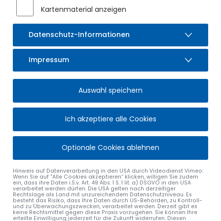
Kartenmaterial anzeigen
Datenschutz-Informationen
Impressum
AMBULANTER
Auswahl speichern
KRANKENPFLEGEVEREIN
SULZBERG E. V.
Ich akzeptiere alle Cookies
UNSER LOKALER PFLEGEDIENST AM
Optionale Cookies ablehnen
ORT
Hinweis auf Datenverarbeitung in den USA durch Videodienst Vimeo:
Wenn Sie auf "Alle Cookies akzeptieren“ klicken, willigen Sie zudem
Der Ambulante Krankenpflegeverein Sulzberg e. V. kümmert
ein, dass ihre Daten i.S.v. Art. 49 Abs. 1 S. 1 lit. a) DSGVO in den USA
verarbeitet werden dürfen. Die USA gelten nach derzeitiger
sich mit Fachkompetenz und sehr viel Menschlichkeit
Rechtslage als Land mit unzureichendem Datenschutzniveau. Es
ausschließlich um die im gesamten Gemeindegebiet
besteht das Risiko, dass Ihre Daten durch US-Behörden, zu Kontroll-
und zu Überwachungszwecken, verarbeitet werden. Derzeit gibt es
lebenden Bürgerinnen und Bürger.
keine Rechtsmittel gegen diese Praxis vorzugehen. Sie können Ihre
erteilte Einwilligung jederzeit für die Zukunft widerrufen. Diesen