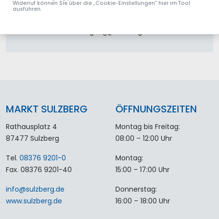
Widerruf können Sie über die „Cookie-Einstellungen“ hier im Tool
Tel.
08376 9210-73
ausführen.
Fax
08376 929439
Mail
wasserversorgung
@
sulzberg
.
de
MARKT SULZBERG
ÖFFNUNGSZEITEN
Rathausplatz 4
Montag bis Freitag:
87477 Sulzberg
08:00 – 12:00 Uhr
Tel.
08376 9201-0
Montag:
Fax. 08376 9201-40
15:00 – 17:00 Uhr
info
@
sulzberg
.
de
Donnerstag:
www.sulzberg.de
16:00 – 18:00 Uhr