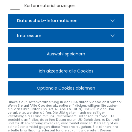
Kartenmaterial anzeigen
Datenschutz-Informationen
Impressum
Auswahl speichern
ANDREAS BÖCK
Wassermeister
Sonthofener Str. 5b
Ich akzeptiere alle Cookies
87477
Sulzberg
Tel.
08376 9210-73
Optionale Cookies ablehnen
Fax
08376 929439
Mail
wasserversorgung
@
sulzberg
.
de
Hinweis auf Datenverarbeitung in den USA durch Videodienst Vimeo:
Wenn Sie auf "Alle Cookies akzeptieren“ klicken, willigen Sie zudem
ein, dass ihre Daten i.S.v. Art. 49 Abs. 1 S. 1 lit. a) DSGVO in den USA
verarbeitet werden dürfen. Die USA gelten nach derzeitiger
Rechtslage als Land mit unzureichendem Datenschutzniveau. Es
STEFAN MUSSACK
besteht das Risiko, dass Ihre Daten durch US-Behörden, zu Kontroll-
und zu Überwachungszwecken, verarbeitet werden. Derzeit gibt es
keine Rechtsmittel gegen diese Praxis vorzugehen. Sie können Ihre
Stellvertretender Wasserwart
erteilte Einwilligung jederzeit für die Zukunft widerrufen. Diesen