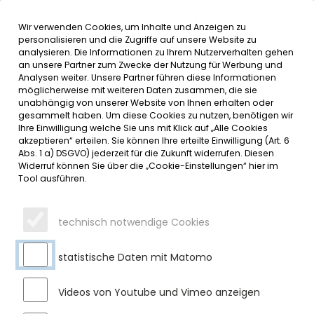
Wir verwenden Cookies, um Inhalte und Anzeigen zu
MENÜ
Inhalt der Seite anspringen
Informationen und Einstellungen 
personalisieren und die Zugriffe auf unsere Website zu
analysieren. Die Informationen zu Ihrem Nutzerverhalten gehen
an unsere Partner zum Zwecke der Nutzung für Werbung und
SERVICE
Analysen weiter. Unsere Partner führen diese Informationen
möglicherweise mit weiteren Daten zusammen, die sie
unabhängig von unserer Website von Ihnen erhalten oder
gesammelt haben. Um diese Cookies zu nutzen, benötigen wir
WASSERVERSORGUNG
Ihre Einwilligung welche Sie uns mit Klick auf „Alle Cookies
akzeptieren“ erteilen. Sie können Ihre erteilte Einwilligung (Art. 6
Ansprechpartner
Abs. 1 a) DSGVO) jederzeit für die Zukunft widerrufen. Diesen
Widerruf können Sie über die „Cookie-Einstellungen“ hier im
Tool ausführen.
technisch notwendige Cookies
statistische Daten mit Matomo
Videos von Youtube und Vimeo anzeigen