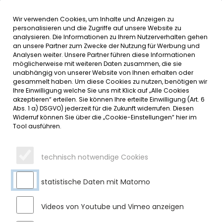
Wir verwenden Cookies, um Inhalte und Anzeigen zu
MENÜ
Inhalt der Seite anspringen
Informationen und Einstellungen 
personalisieren und die Zugriffe auf unsere Website zu
analysieren. Die Informationen zu Ihrem Nutzerverhalten gehen
an unsere Partner zum Zwecke der Nutzung für Werbung und
SERVICE
Analysen weiter. Unsere Partner führen diese Informationen
möglicherweise mit weiteren Daten zusammen, die sie
unabhängig von unserer Website von Ihnen erhalten oder
gesammelt haben. Um diese Cookies zu nutzen, benötigen wir
OFFENE GANZTAGESSCHULE
Ihre Einwilligung welche Sie uns mit Klick auf „Alle Cookies
akzeptieren“ erteilen. Sie können Ihre erteilte Einwilligung (Art. 6
(OGTS)
Abs. 1 a) DSGVO) jederzeit für die Zukunft widerrufen. Diesen
Widerruf können Sie über die „Cookie-Einstellungen“ hier im
Ansprechpartner
Tool ausführen.
ALEXANDRA HATT
technisch notwendige Cookies
Leitung Offene Ganztagsschule
Rathausplatz 4
statistische Daten mit Matomo
87477
Sulzberg
Tel.
08376 929119-30
Videos von Youtube und Vimeo anzeigen
Mail
ogts
@
gs-sulzberg
.
de