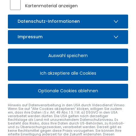
Kartenmaterial anzeigen
EVA BRUNNER
Datenschutz-Informationen
Stv. Leitung Offene Ganztagesschule
Schulstraße 11
Impressum
87477
Sulzberg
Tel.
08376 929119-30
Auswahl speichern
Mail
ogts
@
gs-sulzberg
.
de
Ich akzeptiere alle Cookies
Mehr Infos zur OGTS
Optionale Cookies ablehnen
Hinweis auf Datenverarbeitung in den USA durch Videodienst Vimeo:
Wenn Sie auf "Alle Cookies akzeptieren“ klicken, willigen Sie zudem
ein, dass ihre Daten i.S.v. Art. 49 Abs. 1 S. 1 lit. a) DSGVO in den USA
verarbeitet werden dürfen. Die USA gelten nach derzeitiger
Rechtslage als Land mit unzureichendem Datenschutzniveau. Es
besteht das Risiko, dass Ihre Daten durch US-Behörden, zu Kontroll-
und zu Überwachungszwecken, verarbeitet werden. Derzeit gibt es
MARKT SULZBERG
ÖFFNUNGSZEITEN
keine Rechtsmittel gegen diese Praxis vorzugehen. Sie können Ihre
erteilte Einwilligung jederzeit für die Zukunft widerrufen. Diesen