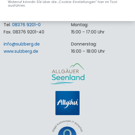
Widerruf können Sie über die „Cookie-Einstellungen“ hier im Tool
Rathausplatz 4
Montag bis Freitag:
ausführen.
87477 Sulzberg
08:00 – 12:00 Uhr
Tel.
08376 9201-0
Montag:
Fax. 08376 9201-40
15:00 – 17:00 Uhr
info
@
sulzberg
.
de
Donnerstag:
www.sulzberg.de
16:00 – 18:00 Uhr