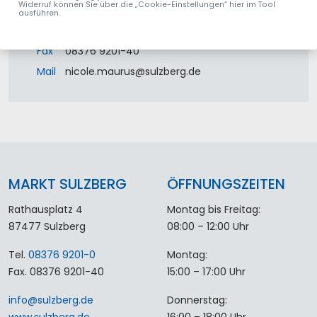
Widerruf können Sie über die „Cookie-Einstellungen“ hier im Tool
87477
Sulzberg
ausführen.
Tel.
08376 9201-15
Fax
08376 9201-40
Mail
nicole.maurus
@
sulzberg
.
de
MARKT SULZBERG
ÖFFNUNGSZEITEN
Rathausplatz 4
Montag bis Freitag:
87477 Sulzberg
08:00 – 12:00 Uhr
Tel.
08376 9201-0
Montag:
Fax. 08376 9201-40
15:00 – 17:00 Uhr
info
@
sulzberg
.
de
Donnerstag:
www.sulzberg.de
16:00 – 18:00 Uhr