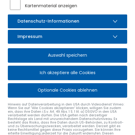
Kartenmaterial anzeigen
Mail
elisabeth.voegel
@
sulzberg
.
de
Datenschutz-Informationen
MIRJAM MENZINGER
Bürgerbüro
Impressum
Bürgerbüro: EG, Zimmer 0.02,
Rathausplatz 4
87477
Sulzberg
Auswahl speichern
Tel.
08376 9201-16
Fax
08376 9201-40
Ich akzeptiere alle Cookies
Mail
mirjam.menzinger
@
sulzberg
.
de
Optionale Cookies ablehnen
NICOLE MAURUS
Hinweis auf Datenverarbeitung in den USA durch Videodienst Vimeo:
Standesamt / Bürgerbüro / Friedhof / Umwelt /
Wenn Sie auf "Alle Cookies akzeptieren“ klicken, willigen Sie zudem
ein, dass ihre Daten i.S.v. Art. 49 Abs. 1 S. 1 lit. a) DSGVO in den USA
Naturschutz / Energie / Abfall / Märkte
verarbeitet werden dürfen. Die USA gelten nach derzeitiger
Rechtslage als Land mit unzureichendem Datenschutzniveau. Es
Bürgerbüro: EG, Zimmer 0.02,
besteht das Risiko, dass Ihre Daten durch US-Behörden, zu Kontroll-
Standesamt: EG, Zimmer 0.03,
und zu Überwachungszwecken, verarbeitet werden. Derzeit gibt es
keine Rechtsmittel gegen diese Praxis vorzugehen. Sie können Ihre
Rathausplatz 4
erteilte Einwilligung jederzeit für die Zukunft widerrufen. Diesen