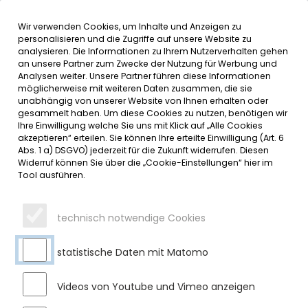
Wir verwenden Cookies, um Inhalte und Anzeigen zu
MENÜ
Inhalt der Seite anspringen
Informationen und Einstellungen 
personalisieren und die Zugriffe auf unsere Website zu
analysieren. Die Informationen zu Ihrem Nutzerverhalten gehen
an unsere Partner zum Zwecke der Nutzung für Werbung und
SERVICE
Analysen weiter. Unsere Partner führen diese Informationen
möglicherweise mit weiteren Daten zusammen, die sie
unabhängig von unserer Website von Ihnen erhalten oder
gesammelt haben. Um diese Cookies zu nutzen, benötigen wir
BÜRGERBÜRO
Ihre Einwilligung welche Sie uns mit Klick auf „Alle Cookies
akzeptieren“ erteilen. Sie können Ihre erteilte Einwilligung (Art. 6
Ansprechpartner
Abs. 1 a) DSGVO) jederzeit für die Zukunft widerrufen. Diesen
Widerruf können Sie über die „Cookie-Einstellungen“ hier im
Tool ausführen.
ELISABETH VÖGEL
Leitung Standesamt / Leitung Bürgerbüro
technisch notwendige Cookies
Bürgerbüro: EG, Zimmer 0.02,
Standesamt: EG, Zimmer 0.03,
Rathausplatz 4
statistische Daten mit Matomo
87477
Sulzberg
Videos von Youtube und Vimeo anzeigen
Tel.
08376 9201-15
Fax
08376 9201-40