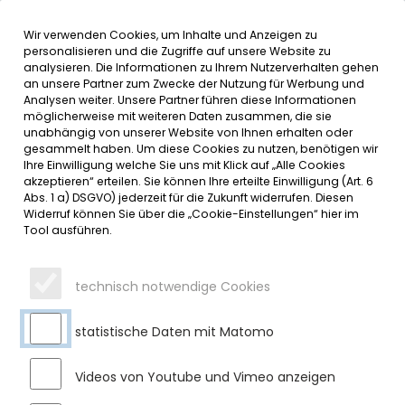
Wir verwenden Cookies, um Inhalte und Anzeigen zu
MENÜ
personalisieren und die Zugriffe auf unsere Website zu
analysieren. Die Informationen zu Ihrem Nutzerverhalten gehen
an unsere Partner zum Zwecke der Nutzung für Werbung und
SERVICE
Analysen weiter. Unsere Partner führen diese Informationen
möglicherweise mit weiteren Daten zusammen, die sie
DATUMSMENÜ
unabhängig von unserer Website von Ihnen erhalten oder
gesammelt haben. Um diese Cookies zu nutzen, benötigen wir
Ihre Einwilligung welche Sie uns mit Klick auf „Alle Cookies
JAHR WÄHLEN
akzeptieren“ erteilen. Sie können Ihre erteilte Einwilligung (Art. 6
Abs. 1 a) DSGVO) jederzeit für die Zukunft widerrufen. Diesen
Widerruf können Sie über die „Cookie-Einstellungen“ hier im
Tool ausführen.
MONAT WÄHLEN
technisch notwendige Cookies
statistische Daten mit Matomo
Videos von Youtube und Vimeo anzeigen