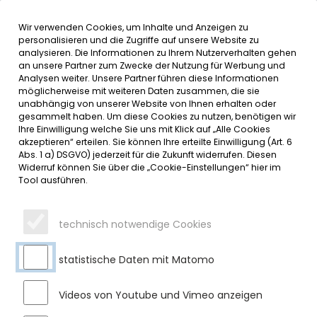
Wir verwenden Cookies, um Inhalte und Anzeigen zu
MENÜ
personalisieren und die Zugriffe auf unsere Website zu
analysieren. Die Informationen zu Ihrem Nutzerverhalten gehen
an unsere Partner zum Zwecke der Nutzung für Werbung und
SERVICE
Analysen weiter. Unsere Partner führen diese Informationen
möglicherweise mit weiteren Daten zusammen, die sie
DATUMSMENÜ
unabhängig von unserer Website von Ihnen erhalten oder
gesammelt haben. Um diese Cookies zu nutzen, benötigen wir
Ihre Einwilligung welche Sie uns mit Klick auf „Alle Cookies
JAHR WÄHLEN
akzeptieren“ erteilen. Sie können Ihre erteilte Einwilligung (Art. 6
Abs. 1 a) DSGVO) jederzeit für die Zukunft widerrufen. Diesen
Widerruf können Sie über die „Cookie-Einstellungen“ hier im
Tool ausführen.
MONAT WÄHLEN
technisch notwendige Cookies
statistische Daten mit Matomo
Videos von Youtube und Vimeo anzeigen