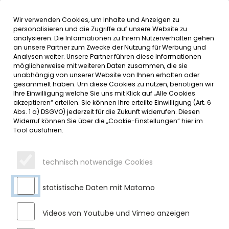
Wir verwenden Cookies, um Inhalte und Anzeigen zu
MENÜ
personalisieren und die Zugriffe auf unsere Website zu
analysieren. Die Informationen zu Ihrem Nutzerverhalten gehen
an unsere Partner zum Zwecke der Nutzung für Werbung und
SERVICE
Analysen weiter. Unsere Partner führen diese Informationen
möglicherweise mit weiteren Daten zusammen, die sie
DATUMSMENÜ
unabhängig von unserer Website von Ihnen erhalten oder
gesammelt haben. Um diese Cookies zu nutzen, benötigen wir
Ihre Einwilligung welche Sie uns mit Klick auf „Alle Cookies
JAHR WÄHLEN
akzeptieren“ erteilen. Sie können Ihre erteilte Einwilligung (Art. 6
Abs. 1 a) DSGVO) jederzeit für die Zukunft widerrufen. Diesen
Widerruf können Sie über die „Cookie-Einstellungen“ hier im
Tool ausführen.
MONAT WÄHLEN
technisch notwendige Cookies
statistische Daten mit Matomo
Videos von Youtube und Vimeo anzeigen