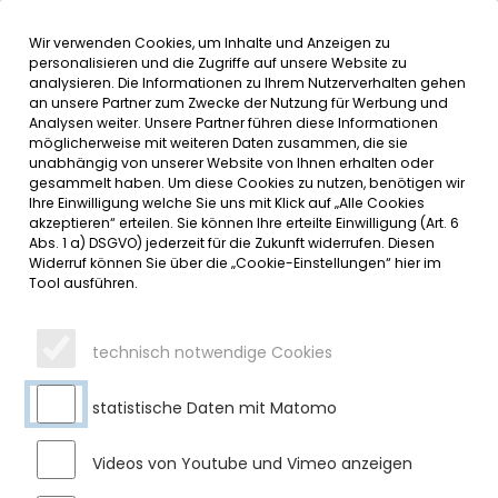
Wir verwenden Cookies, um Inhalte und Anzeigen zu
MENÜ
personalisieren und die Zugriffe auf unsere Website zu
analysieren. Die Informationen zu Ihrem Nutzerverhalten gehen
an unsere Partner zum Zwecke der Nutzung für Werbung und
SERVICE
Analysen weiter. Unsere Partner führen diese Informationen
möglicherweise mit weiteren Daten zusammen, die sie
DATUMSMENÜ
unabhängig von unserer Website von Ihnen erhalten oder
gesammelt haben. Um diese Cookies zu nutzen, benötigen wir
Ihre Einwilligung welche Sie uns mit Klick auf „Alle Cookies
JAHR WÄHLEN
akzeptieren“ erteilen. Sie können Ihre erteilte Einwilligung (Art. 6
Abs. 1 a) DSGVO) jederzeit für die Zukunft widerrufen. Diesen
Widerruf können Sie über die „Cookie-Einstellungen“ hier im
Tool ausführen.
MONAT WÄHLEN
technisch notwendige Cookies
statistische Daten mit Matomo
Videos von Youtube und Vimeo anzeigen