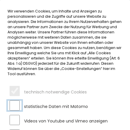
Wir verwenden Cookies, um Inhalte und Anzeigen zu
MENÜ
personalisieren und die Zugriffe auf unsere Website zu
analysieren. Die Informationen zu Ihrem Nutzerverhalten gehen
an unsere Partner zum Zwecke der Nutzung für Werbung und
SERVICE
Analysen weiter. Unsere Partner führen diese Informationen
möglicherweise mit weiteren Daten zusammen, die sie
DATUMSMENÜ
unabhängig von unserer Website von Ihnen erhalten oder
gesammelt haben. Um diese Cookies zu nutzen, benötigen wir
Ihre Einwilligung welche Sie uns mit Klick auf „Alle Cookies
JAHR WÄHLEN
akzeptieren“ erteilen. Sie können Ihre erteilte Einwilligung (Art. 6
Abs. 1 a) DSGVO) jederzeit für die Zukunft widerrufen. Diesen
Widerruf können Sie über die „Cookie-Einstellungen“ hier im
Tool ausführen.
MONAT WÄHLEN
technisch notwendige Cookies
statistische Daten mit Matomo
Videos von Youtube und Vimeo anzeigen