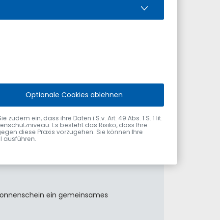
Optionale Cookies ablehnen
el am 31. Juli 2026 vom Ersten
dem ein, dass ihre Daten i.S.v. Art. 49 Abs. 1 S. 1 lit.
nschutzniveau. Es besteht das Risiko, dass Ihre
gegen diese Praxis vorzugehen. Sie können Ihre
ol ausführen.
m Sonnenschein ein gemeinsames