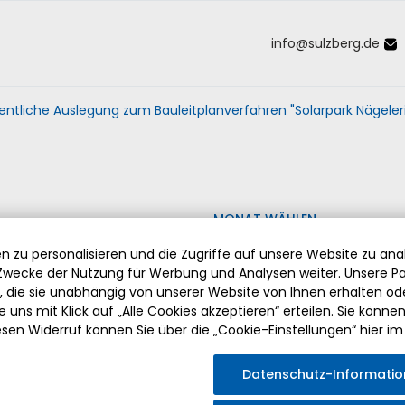
info
@
sulzberg
.
de
Inhalt der Seite anspringen
Informationen und Einstellungen 
entliche Auslegung zum Bauleitplanverfahren "Solarpark Nägeler
MONAT WÄHLEN
 zu personalisieren und die Zugriffe auf unsere Website zu anal
wecke der Nutzung für Werbung und Analysen weiter. Unsere Pa
die sie unabhängig von unserer Website von Ihnen erhalten o
 uns mit Klick auf „Alle Cookies akzeptieren“ erteilen. Sie können Ih
esen Widerruf können Sie über die „Cookie-Einstellungen“ hier im
ABSCHIED VON PFARRER HERMANN DRISCHBERGER
Datenschutz-Informati
Am Sonntag, den 2. August 2026 fand die feierliche Verabsch