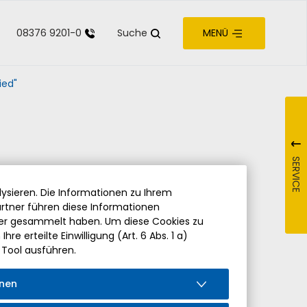
08376 9201-0
Suche
MENÜ
zur Barrierefreiheit
ied"
SERVICE
ysieren. Die Informationen zu Ihrem
rtner führen diese Informationen
der gesammelt haben. Um diese Cookies zu
re erteilte Einwilligung (Art. 6 Abs. 1 a)
 Tool ausführen.
onen
iedung von Pfarrer Hermann Drischberger