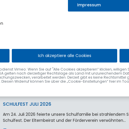
statt.
Impressum
Erst vor wenigen Wochen durfte der Markt…
4. August 2026
en
VERABSCHIEDUNG VON ELISABETH VÖGEL
Ich akzeptiere alle Cookies
Nach fast 48 Jahren im Sulzberger Rathaus wurde Elisabeth Vög
Bürgermeister Gerhard Frey im Rahmen einer kleinen Feier…
nst Vimeo: Wenn Sie auf "Alle Cookies akzeptieren“ klicken, willigen Sie zu
SA gelten nach derzeitiger Rechtslage als Land mit unzureichendem Date
2. August 2026
chungszwecken, verarbeitet werden. Derzeit gibt es keine Rechtsmittel 
fen. Diesen Widerruf können Sie über die „Cookie-Einstellungen“ hier im To
SCHULFEST JULI 2026
Am 24. Juli 2026 feierte unsere Schulfamilie bei strahlende
Schulfest. Der Elternbeirat und der Förderverein verwöhnten…