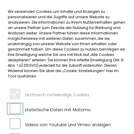
Wir verwenden Cookies, um Inhalte und Anzeigen zu
MENÜ
personalisieren und die Zugriffe auf unsere Website zu
analysieren. Die Informationen zu Ihrem Nutzerverhalten gehen
an unsere Partner zum Zwecke der Nutzung für Werbung und
SERVICE
Analysen weiter. Unsere Partner führen diese Informationen
möglicherweise mit weiteren Daten zusammen, die sie
DATUMSMENÜ
unabhängig von unserer Website von Ihnen erhalten oder
gesammelt haben. Um diese Cookies zu nutzen, benötigen wir
Ihre Einwilligung welche Sie uns mit Klick auf „Alle Cookies
JAHR WÄHLEN
akzeptieren“ erteilen. Sie können Ihre erteilte Einwilligung (Art. 6
Abs. 1 a) DSGVO) jederzeit für die Zukunft widerrufen. Diesen
Widerruf können Sie über die „Cookie-Einstellungen“ hier im
Tool ausführen.
MONAT WÄHLEN
technisch notwendige Cookies
statistische Daten mit Matomo
Videos von Youtube und Vimeo anzeigen