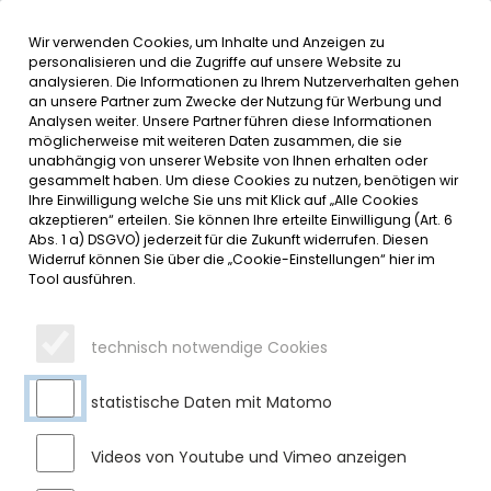
Wir verwenden Cookies, um Inhalte und Anzeigen zu
MENÜ
personalisieren und die Zugriffe auf unsere Website zu
analysieren. Die Informationen zu Ihrem Nutzerverhalten gehen
an unsere Partner zum Zwecke der Nutzung für Werbung und
SERVICE
Analysen weiter. Unsere Partner führen diese Informationen
möglicherweise mit weiteren Daten zusammen, die sie
DATUMSMENÜ
unabhängig von unserer Website von Ihnen erhalten oder
gesammelt haben. Um diese Cookies zu nutzen, benötigen wir
Ihre Einwilligung welche Sie uns mit Klick auf „Alle Cookies
JAHR WÄHLEN
akzeptieren“ erteilen. Sie können Ihre erteilte Einwilligung (Art. 6
Abs. 1 a) DSGVO) jederzeit für die Zukunft widerrufen. Diesen
Widerruf können Sie über die „Cookie-Einstellungen“ hier im
Tool ausführen.
MONAT WÄHLEN
technisch notwendige Cookies
statistische Daten mit Matomo
Videos von Youtube und Vimeo anzeigen