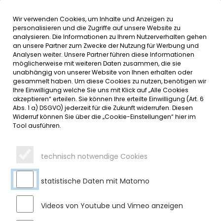
Wir verwenden Cookies, um Inhalte und Anzeigen zu
MENÜ
personalisieren und die Zugriffe auf unsere Website zu
analysieren. Die Informationen zu Ihrem Nutzerverhalten gehen
an unsere Partner zum Zwecke der Nutzung für Werbung und
SERVICE
Analysen weiter. Unsere Partner führen diese Informationen
möglicherweise mit weiteren Daten zusammen, die sie
DATUMSMENÜ
unabhängig von unserer Website von Ihnen erhalten oder
gesammelt haben. Um diese Cookies zu nutzen, benötigen wir
Ihre Einwilligung welche Sie uns mit Klick auf „Alle Cookies
JAHR WÄHLEN
akzeptieren“ erteilen. Sie können Ihre erteilte Einwilligung (Art. 6
Abs. 1 a) DSGVO) jederzeit für die Zukunft widerrufen. Diesen
Widerruf können Sie über die „Cookie-Einstellungen“ hier im
Tool ausführen.
MONAT WÄHLEN
technisch notwendige Cookies
statistische Daten mit Matomo
Videos von Youtube und Vimeo anzeigen