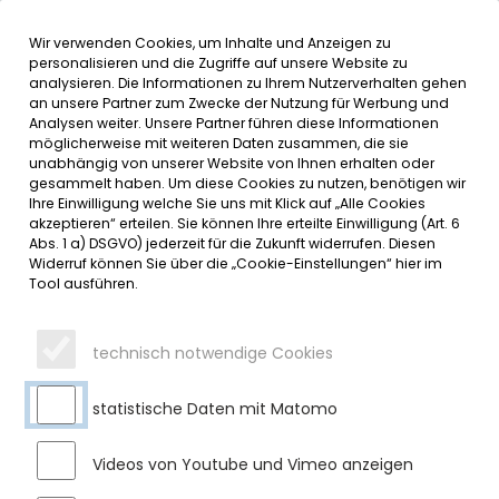
Wir verwenden Cookies, um Inhalte und Anzeigen zu
MENÜ
personalisieren und die Zugriffe auf unsere Website zu
analysieren. Die Informationen zu Ihrem Nutzerverhalten gehen
an unsere Partner zum Zwecke der Nutzung für Werbung und
SERVICE
Analysen weiter. Unsere Partner führen diese Informationen
möglicherweise mit weiteren Daten zusammen, die sie
DATUMSMENÜ
unabhängig von unserer Website von Ihnen erhalten oder
gesammelt haben. Um diese Cookies zu nutzen, benötigen wir
Ihre Einwilligung welche Sie uns mit Klick auf „Alle Cookies
JAHR WÄHLEN
akzeptieren“ erteilen. Sie können Ihre erteilte Einwilligung (Art. 6
Abs. 1 a) DSGVO) jederzeit für die Zukunft widerrufen. Diesen
Widerruf können Sie über die „Cookie-Einstellungen“ hier im
Tool ausführen.
MONAT WÄHLEN
technisch notwendige Cookies
statistische Daten mit Matomo
Videos von Youtube und Vimeo anzeigen