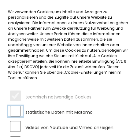
Wir verwenden Cookies, um Inhalte und Anzeigen zu
MENÜ
personalisieren und die Zugriffe auf unsere Website zu
analysieren. Die Informationen zu Ihrem Nutzerverhalten gehen
an unsere Partner zum Zwecke der Nutzung für Werbung und
SERVICE
Analysen weiter. Unsere Partner führen diese Informationen
möglicherweise mit weiteren Daten zusammen, die sie
DATUMSMENÜ
unabhängig von unserer Website von Ihnen erhalten oder
gesammelt haben. Um diese Cookies zu nutzen, benötigen wir
Ihre Einwilligung welche Sie uns mit Klick auf „Alle Cookies
JAHR WÄHLEN
akzeptieren“ erteilen. Sie können Ihre erteilte Einwilligung (Art. 6
Abs. 1 a) DSGVO) jederzeit für die Zukunft widerrufen. Diesen
Widerruf können Sie über die „Cookie-Einstellungen“ hier im
Tool ausführen.
MONAT WÄHLEN
technisch notwendige Cookies
statistische Daten mit Matomo
Videos von Youtube und Vimeo anzeigen