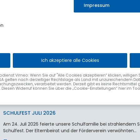
statt.
Impressum
Erst vor wenigen Wochen durfte der Markt…
4. August 2026
en
VERABSCHIEDUNG VON ELISABETH VÖGEL
Ich akzeptiere alle Cookies
Nach fast 48 Jahren im Sulzberger Rathaus wurde Elisabeth Vög
Bürgermeister Gerhard Frey im Rahmen einer kleinen Feier…
nst Vimeo: Wenn Sie auf "Alle Cookies akzeptieren“ klicken, willigen Sie zu
SA gelten nach derzeitiger Rechtslage als Land mit unzureichendem Date
2. August 2026
chungszwecken, verarbeitet werden. Derzeit gibt es keine Rechtsmittel 
fen. Diesen Widerruf können Sie über die „Cookie-Einstellungen“ hier im To
SCHULFEST JULI 2026
Am 24. Juli 2026 feierte unsere Schulfamilie bei strahlende
Schulfest. Der Elternbeirat und der Förderverein verwöhnten…