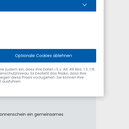
Optionale Cookies ablehnen
el am 31. Juli 2026 vom Ersten
dem ein, dass ihre Daten i.S.v. Art. 49 Abs. 1 S. 1 lit.
nschutzniveau. Es besteht das Risiko, dass Ihre
gegen diese Praxis vorzugehen. Sie können Ihre
ol ausführen.
m Sonnenschein ein gemeinsames