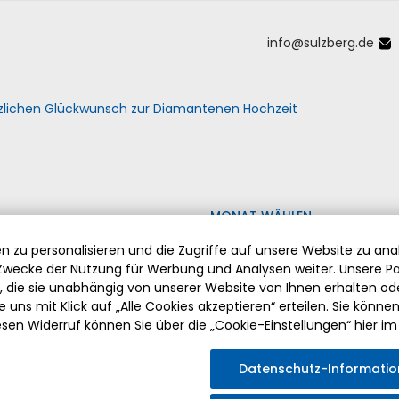
info
@
sulzberg
.
de
Inhalt der Seite anspringen
Informationen und Einstellungen 
zlichen Glückwunsch zur Diamantenen Hochzeit
MONAT WÄHLEN
 zu personalisieren und die Zugriffe auf unsere Website zu anal
wecke der Nutzung für Werbung und Analysen weiter. Unsere Pa
die sie unabhängig von unserer Website von Ihnen erhalten o
 uns mit Klick auf „Alle Cookies akzeptieren“ erteilen. Sie können Ih
esen Widerruf können Sie über die „Cookie-Einstellungen“ hier im
ABSCHIED VON PFARRER HERMANN DRISCHBERGER
Datenschutz-Informati
Am Sonntag, den 2. August 2026 fand die feierliche Verabsch