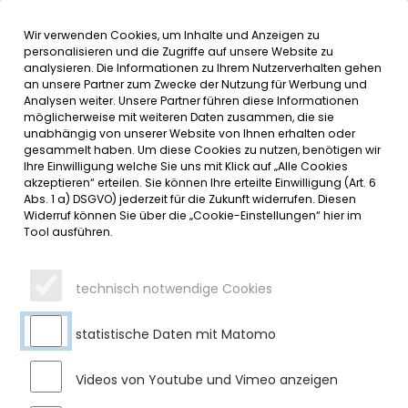
Wir verwenden Cookies, um Inhalte und Anzeigen zu
MENÜ
personalisieren und die Zugriffe auf unsere Website zu
analysieren. Die Informationen zu Ihrem Nutzerverhalten gehen
an unsere Partner zum Zwecke der Nutzung für Werbung und
SERVICE
Analysen weiter. Unsere Partner führen diese Informationen
möglicherweise mit weiteren Daten zusammen, die sie
DATUMSMENÜ
unabhängig von unserer Website von Ihnen erhalten oder
gesammelt haben. Um diese Cookies zu nutzen, benötigen wir
Ihre Einwilligung welche Sie uns mit Klick auf „Alle Cookies
JAHR WÄHLEN
akzeptieren“ erteilen. Sie können Ihre erteilte Einwilligung (Art. 6
Abs. 1 a) DSGVO) jederzeit für die Zukunft widerrufen. Diesen
Widerruf können Sie über die „Cookie-Einstellungen“ hier im
Tool ausführen.
MONAT WÄHLEN
technisch notwendige Cookies
statistische Daten mit Matomo
Videos von Youtube und Vimeo anzeigen