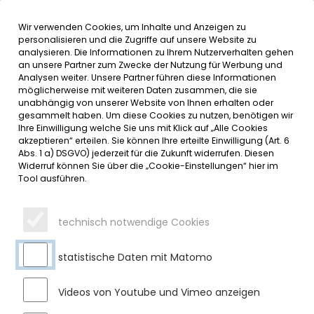
Wir verwenden Cookies, um Inhalte und Anzeigen zu
MENÜ
personalisieren und die Zugriffe auf unsere Website zu
analysieren. Die Informationen zu Ihrem Nutzerverhalten gehen
an unsere Partner zum Zwecke der Nutzung für Werbung und
SERVICE
Analysen weiter. Unsere Partner führen diese Informationen
möglicherweise mit weiteren Daten zusammen, die sie
DATUMSMENÜ
unabhängig von unserer Website von Ihnen erhalten oder
gesammelt haben. Um diese Cookies zu nutzen, benötigen wir
Ihre Einwilligung welche Sie uns mit Klick auf „Alle Cookies
JAHR WÄHLEN
akzeptieren“ erteilen. Sie können Ihre erteilte Einwilligung (Art. 6
Abs. 1 a) DSGVO) jederzeit für die Zukunft widerrufen. Diesen
Widerruf können Sie über die „Cookie-Einstellungen“ hier im
Tool ausführen.
MONAT WÄHLEN
technisch notwendige Cookies
statistische Daten mit Matomo
Videos von Youtube und Vimeo anzeigen