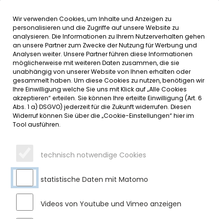
Wir verwenden Cookies, um Inhalte und Anzeigen zu
MENÜ
personalisieren und die Zugriffe auf unsere Website zu
analysieren. Die Informationen zu Ihrem Nutzerverhalten gehen
an unsere Partner zum Zwecke der Nutzung für Werbung und
SERVICE
Analysen weiter. Unsere Partner führen diese Informationen
möglicherweise mit weiteren Daten zusammen, die sie
DATUMSMENÜ
unabhängig von unserer Website von Ihnen erhalten oder
gesammelt haben. Um diese Cookies zu nutzen, benötigen wir
Ihre Einwilligung welche Sie uns mit Klick auf „Alle Cookies
JAHR WÄHLEN
akzeptieren“ erteilen. Sie können Ihre erteilte Einwilligung (Art. 6
Abs. 1 a) DSGVO) jederzeit für die Zukunft widerrufen. Diesen
Widerruf können Sie über die „Cookie-Einstellungen“ hier im
Tool ausführen.
MONAT WÄHLEN
technisch notwendige Cookies
statistische Daten mit Matomo
Videos von Youtube und Vimeo anzeigen