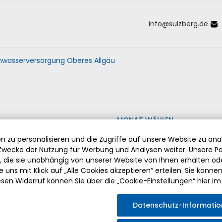
info
@
sulzberg
.
de
Inhalt der Seite anspringen
Informationen und Einstellungen 
nwasserversorgung Oberes Allgäu
MONAT WÄHLEN
 zu personalisieren und die Zugriffe auf unsere Website zu anal
wecke der Nutzung für Werbung und Analysen weiter. Unsere Pa
die sie unabhängig von unserer Website von Ihnen erhalten o
 uns mit Klick auf „Alle Cookies akzeptieren“ erteilen. Sie können Ih
esen Widerruf können Sie über die „Cookie-Einstellungen“ hier im
ABSCHIED VON PFARRER HERMANN DRISCHBERGER
Datenschutz-Informati
Am Sonntag, den 2. August 2026 fand die feierliche Verabsch