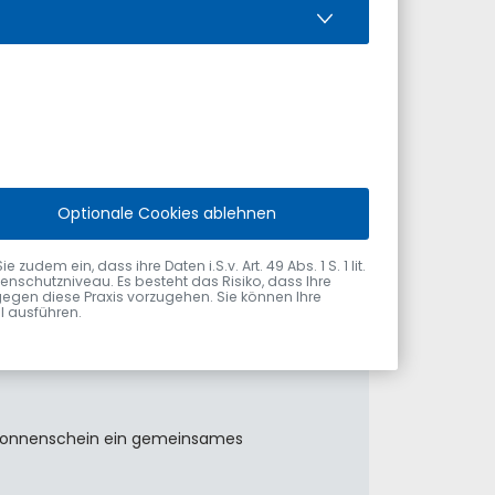
Optionale Cookies ablehnen
el am 31. Juli 2026 vom Ersten
dem ein, dass ihre Daten i.S.v. Art. 49 Abs. 1 S. 1 lit.
nschutzniveau. Es besteht das Risiko, dass Ihre
gegen diese Praxis vorzugehen. Sie können Ihre
ol ausführen.
m Sonnenschein ein gemeinsames