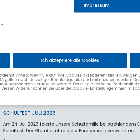
statt.
Impressum
Erst vor wenigen Wochen durfte der Markt…
4. August 2026
en
VERABSCHIEDUNG VON ELISABETH VÖGEL
Ich akzeptiere alle Cookies
Nach fast 48 Jahren im Sulzberger Rathaus wurde Elisabeth Vög
Bürgermeister Gerhard Frey im Rahmen einer kleinen Feier…
nst Vimeo: Wenn Sie auf "Alle Cookies akzeptieren“ klicken, willigen Sie zu
SA gelten nach derzeitiger Rechtslage als Land mit unzureichendem Date
2. August 2026
chungszwecken, verarbeitet werden. Derzeit gibt es keine Rechtsmittel 
fen. Diesen Widerruf können Sie über die „Cookie-Einstellungen“ hier im To
SCHULFEST JULI 2026
Am 24. Juli 2026 feierte unsere Schulfamilie bei strahlende
Schulfest. Der Elternbeirat und der Förderverein verwöhnten…