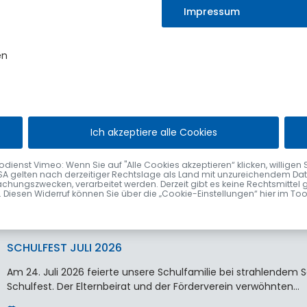
statt.
Impressum
Erst vor wenigen Wochen durfte der Markt…
4. August 2026
en
VERABSCHIEDUNG VON ELISABETH VÖGEL
Ich akzeptiere alle Cookies
Nach fast 48 Jahren im Sulzberger Rathaus wurde Elisabeth Vög
Bürgermeister Gerhard Frey im Rahmen einer kleinen Feier…
nst Vimeo: Wenn Sie auf "Alle Cookies akzeptieren“ klicken, willigen Sie zu
SA gelten nach derzeitiger Rechtslage als Land mit unzureichendem Date
2. August 2026
chungszwecken, verarbeitet werden. Derzeit gibt es keine Rechtsmittel 
fen. Diesen Widerruf können Sie über die „Cookie-Einstellungen“ hier im To
SCHULFEST JULI 2026
Am 24. Juli 2026 feierte unsere Schulfamilie bei strahlende
Schulfest. Der Elternbeirat und der Förderverein verwöhnten…