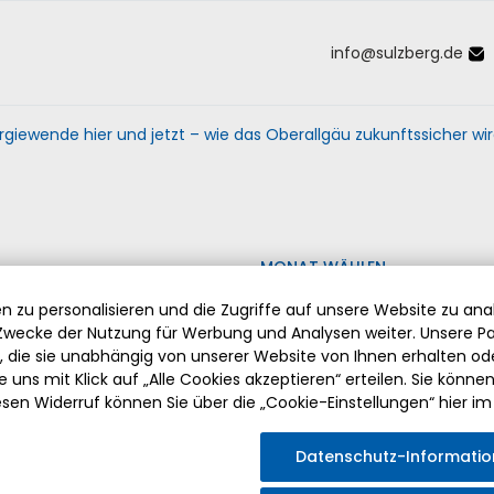
info
@
sulzberg
.
de
Inhalt der Seite anspringen
Informationen und Einstellungen 
rgiewende hier und jetzt – wie das Oberallgäu zukunftssicher wi
MONAT WÄHLEN
 zu personalisieren und die Zugriffe auf unsere Website zu anal
wecke der Nutzung für Werbung und Analysen weiter. Unsere Pa
die sie unabhängig von unserer Website von Ihnen erhalten o
 uns mit Klick auf „Alle Cookies akzeptieren“ erteilen. Sie können Ih
esen Widerruf können Sie über die „Cookie-Einstellungen“ hier im
ABSCHIED VON PFARRER HERMANN DRISCHBERGER
Datenschutz-Informati
Am Sonntag, den 2. August 2026 fand die feierliche Verabsch