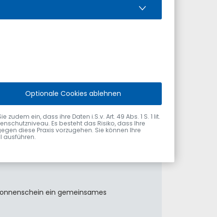
Optionale Cookies ablehnen
el am 31. Juli 2026 vom Ersten
dem ein, dass ihre Daten i.S.v. Art. 49 Abs. 1 S. 1 lit.
nschutzniveau. Es besteht das Risiko, dass Ihre
gegen diese Praxis vorzugehen. Sie können Ihre
ol ausführen.
m Sonnenschein ein gemeinsames