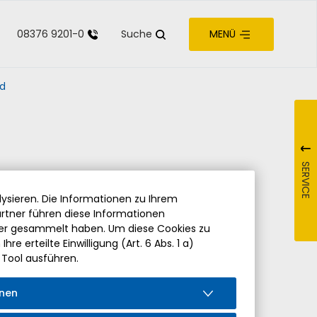
08376 9201-0
Suche
MENÜ
zur Barrierefreiheit
rd
SERVICE
ysieren. Die Informationen zu Ihrem
rtner führen diese Informationen
der gesammelt haben. Um diese Cookies zu
re erteilte Einwilligung (Art. 6 Abs. 1 a)
 Tool ausführen.
onen
iedung von Pfarrer Hermann Drischberger