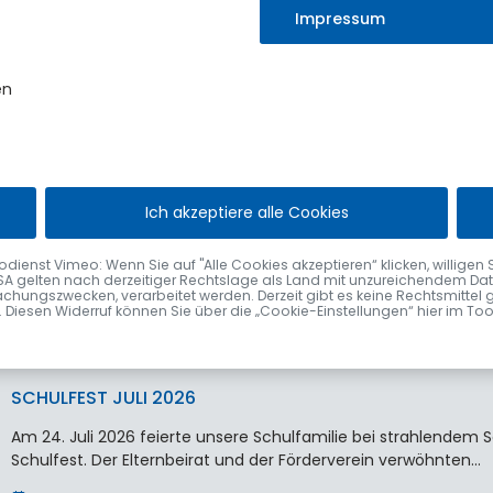
statt.
Impressum
Erst vor wenigen Wochen durfte der Markt…
4. August 2026
en
VERABSCHIEDUNG VON ELISABETH VÖGEL
Ich akzeptiere alle Cookies
Nach fast 48 Jahren im Sulzberger Rathaus wurde Elisabeth Vög
Bürgermeister Gerhard Frey im Rahmen einer kleinen Feier…
nst Vimeo: Wenn Sie auf "Alle Cookies akzeptieren“ klicken, willigen Sie zu
SA gelten nach derzeitiger Rechtslage als Land mit unzureichendem Date
2. August 2026
chungszwecken, verarbeitet werden. Derzeit gibt es keine Rechtsmittel 
fen. Diesen Widerruf können Sie über die „Cookie-Einstellungen“ hier im To
SCHULFEST JULI 2026
Am 24. Juli 2026 feierte unsere Schulfamilie bei strahlende
Schulfest. Der Elternbeirat und der Förderverein verwöhnten…