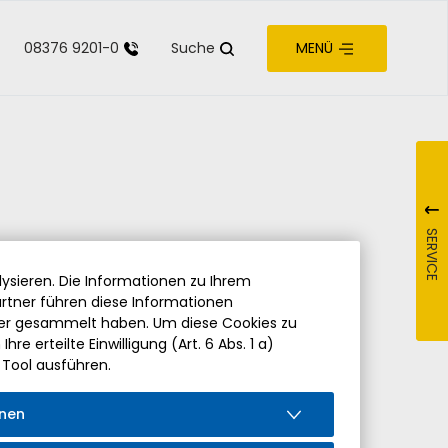
08376 9201-0
Suche
MENÜ
zur Barrierefreiheit
SERVICE
ysieren. Die Informationen zu Ihrem
rtner führen diese Informationen
der gesammelt haben. Um diese Cookies zu
re erteilte Einwilligung (Art. 6 Abs. 1 a)
 Tool ausführen.
onen
iedung von Pfarrer Hermann Drischberger