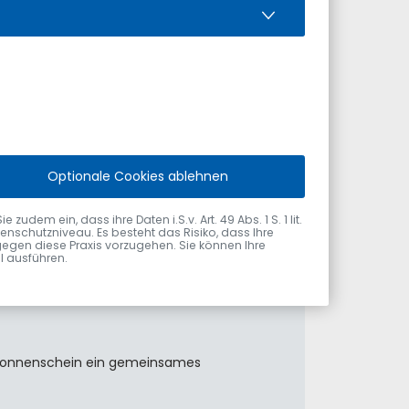
Optionale Cookies ablehnen
el am 31. Juli 2026 vom Ersten
dem ein, dass ihre Daten i.S.v. Art. 49 Abs. 1 S. 1 lit.
nschutzniveau. Es besteht das Risiko, dass Ihre
gegen diese Praxis vorzugehen. Sie können Ihre
ol ausführen.
m Sonnenschein ein gemeinsames