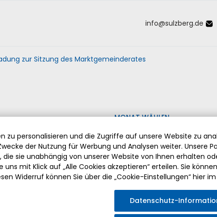
info
@
sulzberg
.
de
Inhalt der Seite anspringen
Informationen und Einstellungen 
ladung zur Sitzung des Marktgemeinderates
MONAT WÄHLEN
 zu personalisieren und die Zugriffe auf unsere Website zu anal
wecke der Nutzung für Werbung und Analysen weiter. Unsere Pa
die sie unabhängig von unserer Website von Ihnen erhalten o
 uns mit Klick auf „Alle Cookies akzeptieren“ erteilen. Sie können Ih
esen Widerruf können Sie über die „Cookie-Einstellungen“ hier im
ABSCHIED VON PFARRER HERMANN DRISCHBERGER
Datenschutz-Informati
Am Sonntag, den 2. August 2026 fand die feierliche Verabsch