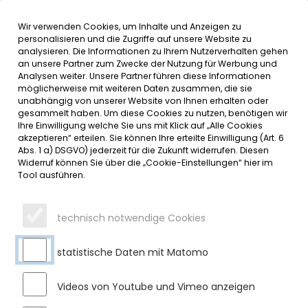
Wir verwenden Cookies, um Inhalte und Anzeigen zu
MENÜ
personalisieren und die Zugriffe auf unsere Website zu
analysieren. Die Informationen zu Ihrem Nutzerverhalten gehen
an unsere Partner zum Zwecke der Nutzung für Werbung und
SERVICE
Analysen weiter. Unsere Partner führen diese Informationen
möglicherweise mit weiteren Daten zusammen, die sie
DATUMSMENÜ
unabhängig von unserer Website von Ihnen erhalten oder
gesammelt haben. Um diese Cookies zu nutzen, benötigen wir
Ihre Einwilligung welche Sie uns mit Klick auf „Alle Cookies
JAHR WÄHLEN
akzeptieren“ erteilen. Sie können Ihre erteilte Einwilligung (Art. 6
Abs. 1 a) DSGVO) jederzeit für die Zukunft widerrufen. Diesen
Widerruf können Sie über die „Cookie-Einstellungen“ hier im
Tool ausführen.
MONAT WÄHLEN
technisch notwendige Cookies
statistische Daten mit Matomo
Videos von Youtube und Vimeo anzeigen