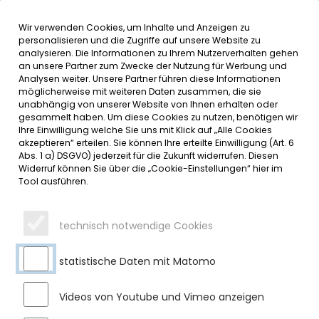
Wir verwenden Cookies, um Inhalte und Anzeigen zu
MENÜ
personalisieren und die Zugriffe auf unsere Website zu
analysieren. Die Informationen zu Ihrem Nutzerverhalten gehen
an unsere Partner zum Zwecke der Nutzung für Werbung und
SERVICE
Analysen weiter. Unsere Partner führen diese Informationen
möglicherweise mit weiteren Daten zusammen, die sie
DATUMSMENÜ
unabhängig von unserer Website von Ihnen erhalten oder
gesammelt haben. Um diese Cookies zu nutzen, benötigen wir
Ihre Einwilligung welche Sie uns mit Klick auf „Alle Cookies
JAHR WÄHLEN
akzeptieren“ erteilen. Sie können Ihre erteilte Einwilligung (Art. 6
Abs. 1 a) DSGVO) jederzeit für die Zukunft widerrufen. Diesen
Widerruf können Sie über die „Cookie-Einstellungen“ hier im
Tool ausführen.
MONAT WÄHLEN
technisch notwendige Cookies
statistische Daten mit Matomo
Videos von Youtube und Vimeo anzeigen