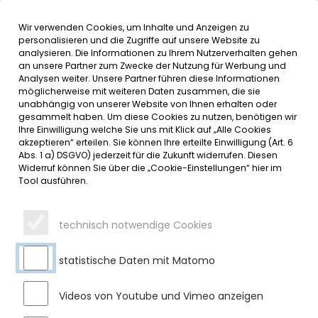
Wir verwenden Cookies, um Inhalte und Anzeigen zu
MENÜ
personalisieren und die Zugriffe auf unsere Website zu
analysieren. Die Informationen zu Ihrem Nutzerverhalten gehen
an unsere Partner zum Zwecke der Nutzung für Werbung und
SERVICE
Analysen weiter. Unsere Partner führen diese Informationen
möglicherweise mit weiteren Daten zusammen, die sie
DATUMSMENÜ
unabhängig von unserer Website von Ihnen erhalten oder
gesammelt haben. Um diese Cookies zu nutzen, benötigen wir
Ihre Einwilligung welche Sie uns mit Klick auf „Alle Cookies
JAHR WÄHLEN
akzeptieren“ erteilen. Sie können Ihre erteilte Einwilligung (Art. 6
Abs. 1 a) DSGVO) jederzeit für die Zukunft widerrufen. Diesen
Widerruf können Sie über die „Cookie-Einstellungen“ hier im
Tool ausführen.
MONAT WÄHLEN
technisch notwendige Cookies
statistische Daten mit Matomo
Videos von Youtube und Vimeo anzeigen