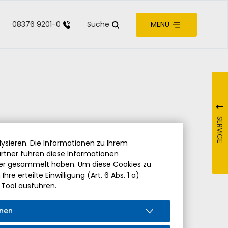
08376 9201-0
Suche
MENÜ
zur Barrierefreiheit
SERVICE
ysieren. Die Informationen zu Ihrem
rtner führen diese Informationen
der gesammelt haben. Um diese Cookies zu
re erteilte Einwilligung (Art. 6 Abs. 1 a)
 Tool ausführen.
onen
iedung von Pfarrer Hermann Drischberger