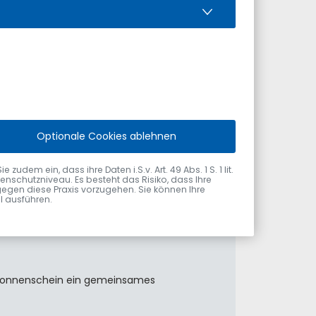
Optionale Cookies ablehnen
el am 31. Juli 2026 vom Ersten
dem ein, dass ihre Daten i.S.v. Art. 49 Abs. 1 S. 1 lit.
nschutzniveau. Es besteht das Risiko, dass Ihre
gegen diese Praxis vorzugehen. Sie können Ihre
ol ausführen.
m Sonnenschein ein gemeinsames