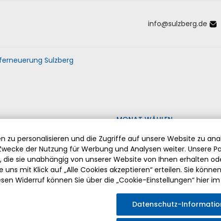
info
@
sulzberg
.
de
Inhalt der Seite anspringen
Informationen und Einstellungen 
ferneuerung Sulzberg
MONAT WÄHLEN
 zu personalisieren und die Zugriffe auf unsere Website zu anal
wecke der Nutzung für Werbung und Analysen weiter. Unsere Pa
die sie unabhängig von unserer Website von Ihnen erhalten o
 uns mit Klick auf „Alle Cookies akzeptieren“ erteilen. Sie können Ih
esen Widerruf können Sie über die „Cookie-Einstellungen“ hier im
ABSCHIED VON PFARRER HERMANN DRISCHBERGER
Datenschutz-Informati
Am Sonntag, den 2. August 2026 fand die feierliche Verabsch