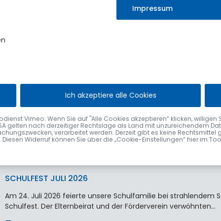
statt.
Impressum
Erst vor wenigen Wochen durfte der Markt…
4. August 2026
en
VERABSCHIEDUNG VON ELISABETH VÖGEL
Ich akzeptiere alle Cookies
Nach fast 48 Jahren im Sulzberger Rathaus wurde Elisabeth Vög
Bürgermeister Gerhard Frey im Rahmen einer kleinen Feier…
nst Vimeo: Wenn Sie auf "Alle Cookies akzeptieren“ klicken, willigen Sie zu
SA gelten nach derzeitiger Rechtslage als Land mit unzureichendem Date
2. August 2026
chungszwecken, verarbeitet werden. Derzeit gibt es keine Rechtsmittel 
fen. Diesen Widerruf können Sie über die „Cookie-Einstellungen“ hier im To
SCHULFEST JULI 2026
Am 24. Juli 2026 feierte unsere Schulfamilie bei strahlende
Schulfest. Der Elternbeirat und der Förderverein verwöhnten…