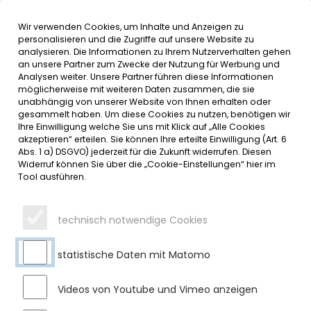
Wir verwenden Cookies, um Inhalte und Anzeigen zu
MENÜ
personalisieren und die Zugriffe auf unsere Website zu
analysieren. Die Informationen zu Ihrem Nutzerverhalten gehen
an unsere Partner zum Zwecke der Nutzung für Werbung und
SERVICE
Analysen weiter. Unsere Partner führen diese Informationen
möglicherweise mit weiteren Daten zusammen, die sie
DATUMSMENÜ
unabhängig von unserer Website von Ihnen erhalten oder
gesammelt haben. Um diese Cookies zu nutzen, benötigen wir
Ihre Einwilligung welche Sie uns mit Klick auf „Alle Cookies
JAHR WÄHLEN
akzeptieren“ erteilen. Sie können Ihre erteilte Einwilligung (Art. 6
Abs. 1 a) DSGVO) jederzeit für die Zukunft widerrufen. Diesen
Widerruf können Sie über die „Cookie-Einstellungen“ hier im
Tool ausführen.
MONAT WÄHLEN
technisch notwendige Cookies
statistische Daten mit Matomo
Videos von Youtube und Vimeo anzeigen