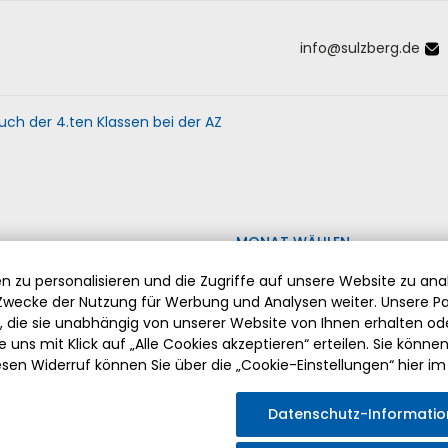
info
@
sulzberg
.
de
Inhalt der Seite anspringen
Informationen und Einstellungen 
uch der 4.ten Klassen bei der AZ
MONAT WÄHLEN
 zu personalisieren und die Zugriffe auf unsere Website zu anal
wecke der Nutzung für Werbung und Analysen weiter. Unsere Pa
die sie unabhängig von unserer Website von Ihnen erhalten o
 uns mit Klick auf „Alle Cookies akzeptieren“ erteilen. Sie können Ih
esen Widerruf können Sie über die „Cookie-Einstellungen“ hier im
ABSCHIED VON PFARRER HERMANN DRISCHBERGER
Datenschutz-Informati
Am Sonntag, den 2. August 2026 fand die feierliche Verabsch