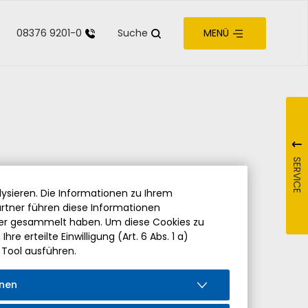
08376 9201-0
Suche
MENÜ
zur Barrierefreiheit
SERVICE
ysieren. Die Informationen zu Ihrem
rtner führen diese Informationen
der gesammelt haben. Um diese Cookies zu
re erteilte Einwilligung (Art. 6 Abs. 1 a)
 Tool ausführen.
onen
iedung von Pfarrer Hermann Drischberger