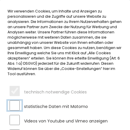
Wir verwenden Cookies, um Inhalte und Anzeigen zu
MENÜ
personalisieren und die Zugriffe auf unsere Website zu
analysieren. Die Informationen zu Ihrem Nutzerverhalten gehen
an unsere Partner zum Zwecke der Nutzung für Werbung und
SERVICE
Analysen weiter. Unsere Partner führen diese Informationen
möglicherweise mit weiteren Daten zusammen, die sie
DATUMSMENÜ
unabhängig von unserer Website von Ihnen erhalten oder
gesammelt haben. Um diese Cookies zu nutzen, benötigen wir
Ihre Einwilligung welche Sie uns mit Klick auf „Alle Cookies
JAHR WÄHLEN
akzeptieren“ erteilen. Sie können Ihre erteilte Einwilligung (Art. 6
Abs. 1 a) DSGVO) jederzeit für die Zukunft widerrufen. Diesen
Widerruf können Sie über die „Cookie-Einstellungen“ hier im
Tool ausführen.
MONAT WÄHLEN
technisch notwendige Cookies
statistische Daten mit Matomo
Videos von Youtube und Vimeo anzeigen