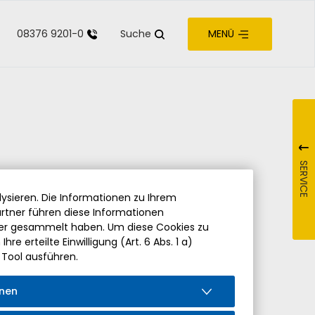
08376 9201-0
Suche
MENÜ
zur Barrierefreiheit
SERVICE
ysieren. Die Informationen zu Ihrem
rtner führen diese Informationen
der gesammelt haben. Um diese Cookies zu
re erteilte Einwilligung (Art. 6 Abs. 1 a)
 Tool ausführen.
onen
iedung von Pfarrer Hermann Drischberger