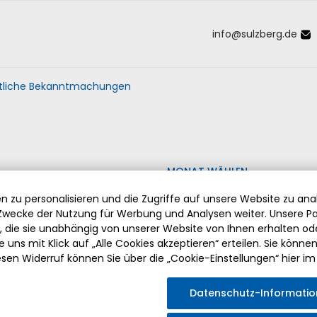
info
@
sulzberg
.
de
Inhalt der Seite anspringen
Informationen und Einstellungen 
liche Bekanntmachungen
MONAT WÄHLEN
 zu personalisieren und die Zugriffe auf unsere Website zu anal
wecke der Nutzung für Werbung und Analysen weiter. Unsere Pa
die sie unabhängig von unserer Website von Ihnen erhalten o
 uns mit Klick auf „Alle Cookies akzeptieren“ erteilen. Sie können Ih
esen Widerruf können Sie über die „Cookie-Einstellungen“ hier im
ABSCHIED VON PFARRER HERMANN DRISCHBERGER
Datenschutz-Informati
Am Sonntag, den 2. August 2026 fand die feierliche Verabsch