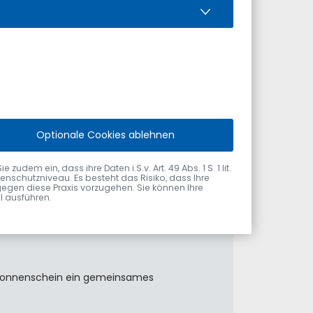
Optionale Cookies ablehnen
el am 31. Juli 2026 vom Ersten
dem ein, dass ihre Daten i.S.v. Art. 49 Abs. 1 S. 1 lit.
nschutzniveau. Es besteht das Risiko, dass Ihre
gegen diese Praxis vorzugehen. Sie können Ihre
ol ausführen.
m Sonnenschein ein gemeinsames