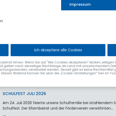
statt.
Impressum
Erst vor wenigen Wochen durfte der Markt…
4. August 2026
en
VERABSCHIEDUNG VON ELISABETH VÖGEL
Ich akzeptiere alle Cookies
Nach fast 48 Jahren im Sulzberger Rathaus wurde Elisabeth Vög
Bürgermeister Gerhard Frey im Rahmen einer kleinen Feier…
nst Vimeo: Wenn Sie auf "Alle Cookies akzeptieren“ klicken, willigen Sie zu
SA gelten nach derzeitiger Rechtslage als Land mit unzureichendem Date
2. August 2026
chungszwecken, verarbeitet werden. Derzeit gibt es keine Rechtsmittel 
fen. Diesen Widerruf können Sie über die „Cookie-Einstellungen“ hier im To
SCHULFEST JULI 2026
Am 24. Juli 2026 feierte unsere Schulfamilie bei strahlende
Schulfest. Der Elternbeirat und der Förderverein verwöhnten…