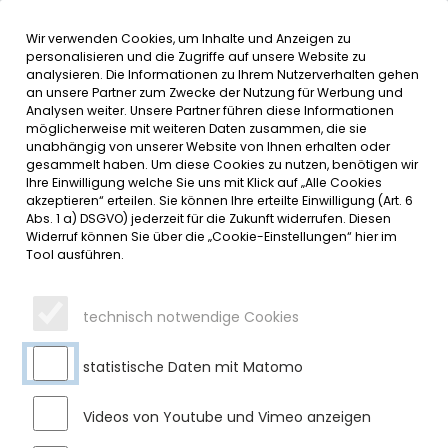
Wir verwenden Cookies, um Inhalte und Anzeigen zu
MENÜ
personalisieren und die Zugriffe auf unsere Website zu
analysieren. Die Informationen zu Ihrem Nutzerverhalten gehen
an unsere Partner zum Zwecke der Nutzung für Werbung und
SERVICE
Analysen weiter. Unsere Partner führen diese Informationen
möglicherweise mit weiteren Daten zusammen, die sie
DATUMSMENÜ
unabhängig von unserer Website von Ihnen erhalten oder
gesammelt haben. Um diese Cookies zu nutzen, benötigen wir
Ihre Einwilligung welche Sie uns mit Klick auf „Alle Cookies
JAHR WÄHLEN
akzeptieren“ erteilen. Sie können Ihre erteilte Einwilligung (Art. 6
Abs. 1 a) DSGVO) jederzeit für die Zukunft widerrufen. Diesen
Widerruf können Sie über die „Cookie-Einstellungen“ hier im
Tool ausführen.
MONAT WÄHLEN
technisch notwendige Cookies
statistische Daten mit Matomo
Videos von Youtube und Vimeo anzeigen