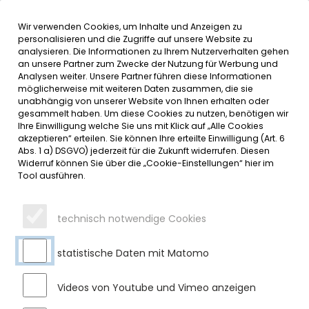
Wir verwenden Cookies, um Inhalte und Anzeigen zu
MENÜ
personalisieren und die Zugriffe auf unsere Website zu
analysieren. Die Informationen zu Ihrem Nutzerverhalten gehen
an unsere Partner zum Zwecke der Nutzung für Werbung und
SERVICE
Analysen weiter. Unsere Partner führen diese Informationen
möglicherweise mit weiteren Daten zusammen, die sie
DATUMSMENÜ
unabhängig von unserer Website von Ihnen erhalten oder
gesammelt haben. Um diese Cookies zu nutzen, benötigen wir
Ihre Einwilligung welche Sie uns mit Klick auf „Alle Cookies
JAHR WÄHLEN
akzeptieren“ erteilen. Sie können Ihre erteilte Einwilligung (Art. 6
Abs. 1 a) DSGVO) jederzeit für die Zukunft widerrufen. Diesen
Widerruf können Sie über die „Cookie-Einstellungen“ hier im
Tool ausführen.
MONAT WÄHLEN
technisch notwendige Cookies
statistische Daten mit Matomo
Videos von Youtube und Vimeo anzeigen