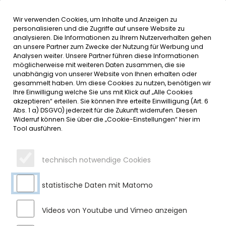
Wir verwenden Cookies, um Inhalte und Anzeigen zu
MENÜ
personalisieren und die Zugriffe auf unsere Website zu
analysieren. Die Informationen zu Ihrem Nutzerverhalten gehen
an unsere Partner zum Zwecke der Nutzung für Werbung und
SERVICE
Analysen weiter. Unsere Partner führen diese Informationen
möglicherweise mit weiteren Daten zusammen, die sie
DATUMSMENÜ
unabhängig von unserer Website von Ihnen erhalten oder
gesammelt haben. Um diese Cookies zu nutzen, benötigen wir
Ihre Einwilligung welche Sie uns mit Klick auf „Alle Cookies
JAHR WÄHLEN
akzeptieren“ erteilen. Sie können Ihre erteilte Einwilligung (Art. 6
Abs. 1 a) DSGVO) jederzeit für die Zukunft widerrufen. Diesen
Widerruf können Sie über die „Cookie-Einstellungen“ hier im
Tool ausführen.
MONAT WÄHLEN
technisch notwendige Cookies
statistische Daten mit Matomo
Videos von Youtube und Vimeo anzeigen