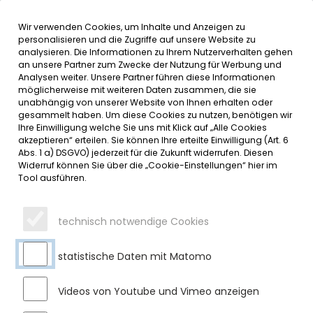
Wir verwenden Cookies, um Inhalte und Anzeigen zu
MENÜ
personalisieren und die Zugriffe auf unsere Website zu
analysieren. Die Informationen zu Ihrem Nutzerverhalten gehen
an unsere Partner zum Zwecke der Nutzung für Werbung und
SERVICE
Analysen weiter. Unsere Partner führen diese Informationen
möglicherweise mit weiteren Daten zusammen, die sie
DATUMSMENÜ
unabhängig von unserer Website von Ihnen erhalten oder
gesammelt haben. Um diese Cookies zu nutzen, benötigen wir
Ihre Einwilligung welche Sie uns mit Klick auf „Alle Cookies
JAHR WÄHLEN
akzeptieren“ erteilen. Sie können Ihre erteilte Einwilligung (Art. 6
Abs. 1 a) DSGVO) jederzeit für die Zukunft widerrufen. Diesen
Widerruf können Sie über die „Cookie-Einstellungen“ hier im
Tool ausführen.
MONAT WÄHLEN
technisch notwendige Cookies
statistische Daten mit Matomo
Videos von Youtube und Vimeo anzeigen