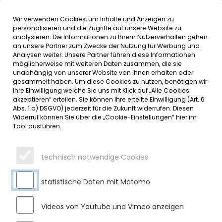
Wir verwenden Cookies, um Inhalte und Anzeigen zu
MENÜ
personalisieren und die Zugriffe auf unsere Website zu
analysieren. Die Informationen zu Ihrem Nutzerverhalten gehen
an unsere Partner zum Zwecke der Nutzung für Werbung und
SERVICE
Analysen weiter. Unsere Partner führen diese Informationen
möglicherweise mit weiteren Daten zusammen, die sie
DATUMSMENÜ
unabhängig von unserer Website von Ihnen erhalten oder
gesammelt haben. Um diese Cookies zu nutzen, benötigen wir
Ihre Einwilligung welche Sie uns mit Klick auf „Alle Cookies
JAHR WÄHLEN
akzeptieren“ erteilen. Sie können Ihre erteilte Einwilligung (Art. 6
Abs. 1 a) DSGVO) jederzeit für die Zukunft widerrufen. Diesen
Widerruf können Sie über die „Cookie-Einstellungen“ hier im
Tool ausführen.
MONAT WÄHLEN
technisch notwendige Cookies
statistische Daten mit Matomo
Videos von Youtube und Vimeo anzeigen