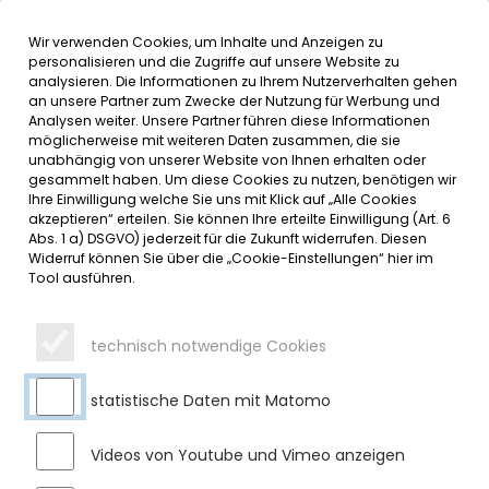
Wir verwenden Cookies, um Inhalte und Anzeigen zu
MENÜ
personalisieren und die Zugriffe auf unsere Website zu
analysieren. Die Informationen zu Ihrem Nutzerverhalten gehen
an unsere Partner zum Zwecke der Nutzung für Werbung und
SERVICE
Analysen weiter. Unsere Partner führen diese Informationen
möglicherweise mit weiteren Daten zusammen, die sie
DATUMSMENÜ
unabhängig von unserer Website von Ihnen erhalten oder
gesammelt haben. Um diese Cookies zu nutzen, benötigen wir
Ihre Einwilligung welche Sie uns mit Klick auf „Alle Cookies
JAHR WÄHLEN
akzeptieren“ erteilen. Sie können Ihre erteilte Einwilligung (Art. 6
Abs. 1 a) DSGVO) jederzeit für die Zukunft widerrufen. Diesen
Widerruf können Sie über die „Cookie-Einstellungen“ hier im
Tool ausführen.
MONAT WÄHLEN
technisch notwendige Cookies
statistische Daten mit Matomo
Videos von Youtube und Vimeo anzeigen