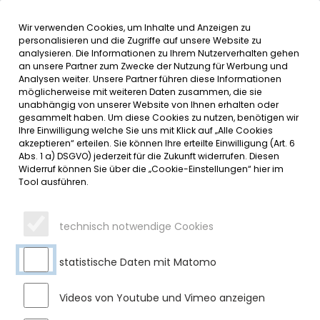
Wir verwenden Cookies, um Inhalte und Anzeigen zu
MENÜ
Inhalt der Seite anspringen
Informationen und Einstellungen 
personalisieren und die Zugriffe auf unsere Website zu
analysieren. Die Informationen zu Ihrem Nutzerverhalten gehen
an unsere Partner zum Zwecke der Nutzung für Werbung und
SERVICE
Analysen weiter. Unsere Partner führen diese Informationen
möglicherweise mit weiteren Daten zusammen, die sie
unabhängig von unserer Website von Ihnen erhalten oder
gesammelt haben. Um diese Cookies zu nutzen, benötigen wir
Ihre Einwilligung welche Sie uns mit Klick auf „Alle Cookies
akzeptieren“ erteilen. Sie können Ihre erteilte Einwilligung (Art. 6
Abs. 1 a) DSGVO) jederzeit für die Zukunft widerrufen. Diesen
ONLINE BEWERBUNG
Widerruf können Sie über die „Cookie-Einstellungen“ hier im
Leitung der Abteilung Krippe (m/w/d)
Tool ausführen.
NACHNAME
*
technisch notwendige Cookies
statistische Daten mit Matomo
Videos von Youtube und Vimeo anzeigen
VORNAME
*