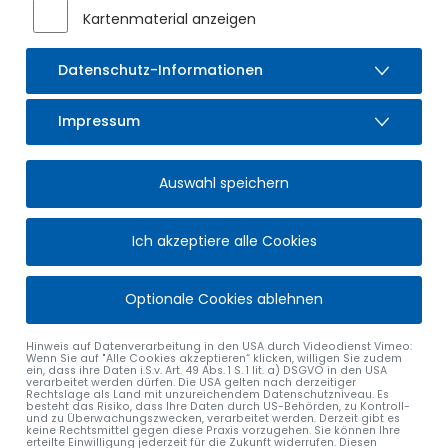
Kartenmaterial anzeigen
Datenschutz-Informationen
STRASSE
*
Impressum
Auswahl speichern
PLZ
*
ORT
*
Ich akzeptiere alle Cookies
Optionale Cookies ablehnen
TELEFON
Hinweis auf Datenverarbeitung in den USA durch Videodienst Vimeo:
Wenn Sie auf "Alle Cookies akzeptieren“ klicken, willigen Sie zudem
ein, dass ihre Daten i.S.v. Art. 49 Abs. 1 S. 1 lit. a) DSGVO in den USA
verarbeitet werden dürfen. Die USA gelten nach derzeitiger
Rechtslage als Land mit unzureichendem Datenschutzniveau. Es
besteht das Risiko, dass Ihre Daten durch US-Behörden, zu Kontroll-
und zu Überwachungszwecken, verarbeitet werden. Derzeit gibt es
keine Rechtsmittel gegen diese Praxis vorzugehen. Sie können Ihre
E-MAIL
*
erteilte Einwilligung jederzeit für die Zukunft widerrufen. Diesen